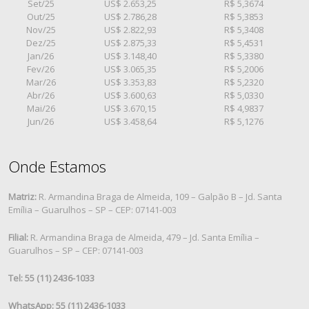
Set/25
US$ 2.653,25
R$ 5,3674
Out/25
US$ 2.786,28
R$ 5,3853
Nov/25
US$ 2.822,93
R$ 5,3408
Dez/25
US$ 2.875,33
R$ 5,4531
Jan/26
US$ 3.148,40
R$ 5,3380
Fev/26
US$ 3.065,35
R$ 5,2006
Mar/26
US$ 3.353,83
R$ 5,2320
Abr/26
US$ 3.600,63
R$ 5,0330
Mai/26
US$ 3.670,15
R$ 4,9837
Jun/26
US$ 3.458,64
R$ 5,1276
Onde Estamos
Matriz:
R. Armandina Braga de Almeida, 109 – Galpão B – Jd. Santa
Emília – Guarulhos – SP – CEP: 07141-003
Filial:
R. Armandina Braga de Almeida, 479 – Jd. Santa Emília –
Guarulhos – SP – CEP: 07141-003
Tel: 55 (11) 2436-1033
WhatsApp: 55 (11) 2436-1033