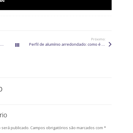
Próximo:
Perfil C alumínio anodizado: o que é e quais são suas aplicações?
Perfil de alumínio arredondado: como é feito e quais as aplicações?
Todos os posts
o
rio
 será publicado.
Campos obrigatórios são marcados com
*