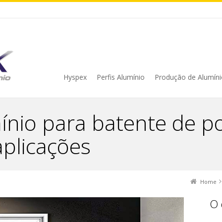
Hyspex
Perfis Alumínio
Produção de Alumíni
mínio para batente de po
aplicações
Home
O 