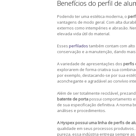
Benefícios do perfil de al
Podendo ter uma estética moderna, o
perf
vantagens de modo geral. Com alta durabil
externos como intempéries e abrasão. Nen
elevada vida útil do material.
Esses
perfilados
também contam com alto ní
conservação e a manutenção, dando mais vi
A variedade de apresentações dos
perfis
explorarem de forma criativa sua combina
por exemplo, destacando-se por sua esté
aconchegante e agradável ao convívio inte
Além de ser totalmente reciclável, prezan
batente de porta
possui comportamento es
de sua especificação definitiva. A norma 
análises e procedimentos.
A Hyspex possui uma linha de
perfis de al
qualidade em seus processos produtivos. A
pureza, essa indústria entrega sempre as 