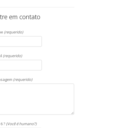
tre em contato
me
(requerido)
il
(requerido)
nsagem
(requerido)
 6 ?
(Você é humano?)