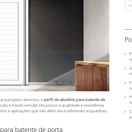
Po
P
c
A
m
P
o
P
ara projetos diversos, o
perfil de alumínio para batente de
f
osão e é bem versátil. Ele possui a qualidade e resistência
tos e aplicações que vão além das tradicionais esquadrias.
C
p
 para batente de porta