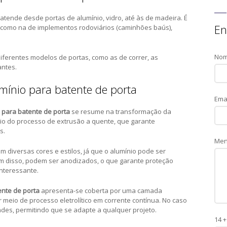
atende desde portas de alumínio, vidro, até às de madeira. É
En
, como na de implementos rodoviários (caminhões baús),
No
diferentes modelos de portas, como as de correr, as
antes.
umínio para batente de porta
Ema
o para batente de porta
se resume na transformação da
eio do processo de extrusão a quente, que garante
s.
Me
m diversas cores e estilos, já que o alumínio pode ser
ém disso, podem ser anodizados, o que garante proteção
interessante.
ente de porta
apresenta-se coberta por uma camada
or meio de processo eletrolítico em corrente contínua. No caso
ades, permitindo que se adapte a qualquer projeto.
14 +