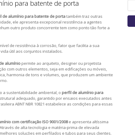
umínio para batente de porta
il de alumínio para batente de porta
também traz outras
idade, ele apresenta excepcional resistência a agentes
hum outro produto concorrente tem como ponto tão forte a
vel de resistência à corrosão, fator que facilita a sua
da útil aos conjuntos instalados.
 de alumínio
permite ao arquiteto, designer ou projetista
ção com outros elementos, seja em edificações ou móveis,
tica, harmonia de tons e volumes, que produzem um ambiente
rno.
do a sustentabilidade ambiental, o
perfil de alumínio para
trutural adequado, garantido por ensaios executados antes
brasileira ABNT NBR 10821 estabelece as condições para essas
umínio com certificação ISO 9001/2008
e apresenta altíssima
través de alta tecnologia e matéria-prima de elevada
melhores soluções em perfilados e tubos para seus clientes.