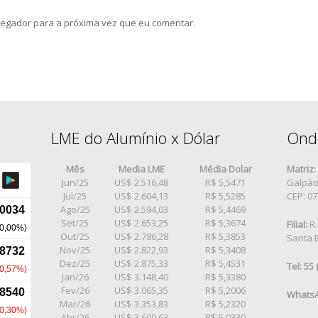
egador para a próxima vez que eu comentar.
LME do Alumínio x Dólar
Ond
Mês
Media LME
Média Dolar
Matriz:
Jun/25
US$ 2.516,48
R$ 5,5471
Galpão 
Jul/25
US$ 2.604,13
R$ 5,5285
CEP: 0
Ago/25
US$ 2.594,03
R$ 5,4469
Set/25
US$ 2.653,25
R$ 5,3674
Filial:
R.
Out/25
US$ 2.786,28
R$ 5,3853
Santa E
Nov/25
US$ 2.822,93
R$ 5,3408
Dez/25
US$ 2.875,33
R$ 5,4531
Tel: 55
Jan/26
US$ 3.148,40
R$ 5,3380
Fev/26
US$ 3.065,35
R$ 5,2006
WhatsA
Mar/26
US$ 3.353,83
R$ 5,2320
Abr/26
US$ 3.600,63
R$ 5,0330