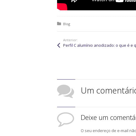
Posted in:
Blog
Anterior:
Um comentári
Deixe um comentá
O seu endereço de e-mail não