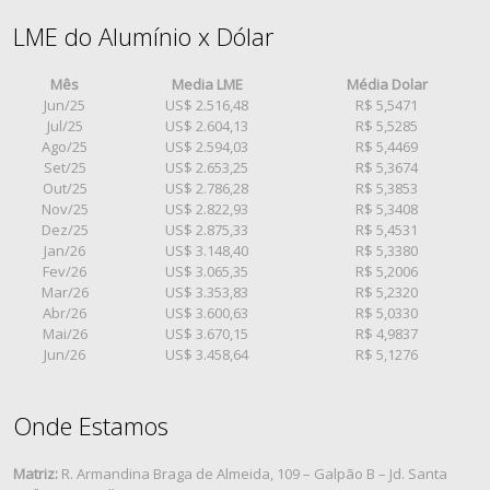
LME do Alumínio x Dólar
Mês
Media LME
Média Dolar
Jun/25
US$ 2.516,48
R$ 5,5471
Jul/25
US$ 2.604,13
R$ 5,5285
Ago/25
US$ 2.594,03
R$ 5,4469
Set/25
US$ 2.653,25
R$ 5,3674
Out/25
US$ 2.786,28
R$ 5,3853
Nov/25
US$ 2.822,93
R$ 5,3408
Dez/25
US$ 2.875,33
R$ 5,4531
Jan/26
US$ 3.148,40
R$ 5,3380
Fev/26
US$ 3.065,35
R$ 5,2006
Mar/26
US$ 3.353,83
R$ 5,2320
Abr/26
US$ 3.600,63
R$ 5,0330
Mai/26
US$ 3.670,15
R$ 4,9837
Jun/26
US$ 3.458,64
R$ 5,1276
Onde Estamos
Matriz:
R. Armandina Braga de Almeida, 109 – Galpão B – Jd. Santa