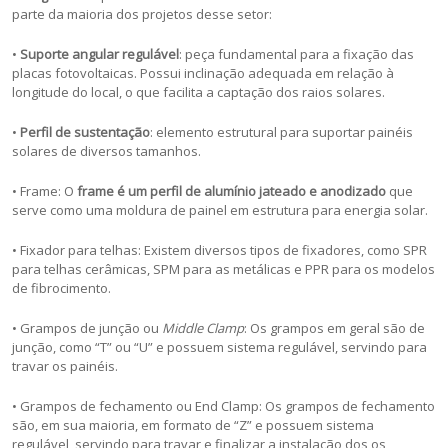
parte da maioria dos projetos desse setor:
•
Suporte angular regulável
: peça fundamental para a fixação das
placas fotovoltaicas. Possui inclinação adequada em relação à
longitude do local, o que facilita a captação dos raios solares.
•
Perfil de sustentação
: elemento estrutural para suportar painéis
solares de diversos tamanhos.
• Frame: O
frame é um perfil de alumínio jateado e anodizado
que
serve como uma moldura de painel em estrutura para energia solar.
• Fixador para telhas: Existem diversos tipos de fixadores, como SPR
para telhas cerâmicas, SPM para as metálicas e PPR para os modelos
de fibrocimento.
• Grampos de junção ou
Middle Clamp
: Os grampos em geral são de
junção, como “T” ou “U” e possuem sistema regulável, servindo para
travar os painéis.
• Grampos de fechamento ou End Clamp: Os grampos de fechamento
são, em sua maioria, em formato de “Z” e possuem sistema
regulável, servindo para travar e finalizar a instalação dos os