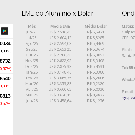
LME do Alumínio x Dólar
Ond
Mês
Media LME
Média Dolar
Matriz:
Jun/25
US$ 2.516,48
R$ 5,5471
Galpão 
Jul/25
US$ 2.604,13
R$ 5,5285
CEP: 0
Ago/25
US$ 2.594,03
R$ 5,4469
Set/25
US$ 2.653,25
R$ 5,3674
Filial:
R.
Out/25
US$ 2.786,28
R$ 5,3853
Santa E
Nov/25
US$ 2.822,93
R$ 5,3408
Dez/25
US$ 2.875,33
R$ 5,4531
Tel: 55
Jan/26
US$ 3.148,40
R$ 5,3380
Fev/26
US$ 3.065,35
R$ 5,2006
WhatsA
Mar/26
US$ 3.353,83
R$ 5,2320
Abr/26
US$ 3.600,63
R$ 5,0330
E-mail:
Mai/26
US$ 3.670,15
R$ 4,9837
hyspex
Jun/26
US$ 3.458,64
R$ 5,1276