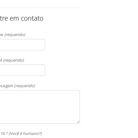
tre em contato
me
(requerido)
il
(requerido)
nsagem
(requerido)
 10 ?
(Você é humano?)