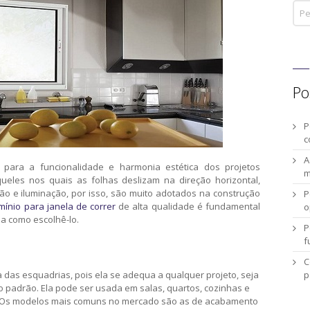
Po
P
c
A
 para a funcionalidade e harmonia estética dos projetos
m
queles nos quais as folhas deslizam na direção horizontal,
o e iluminação, por isso, são muito adotados na construção
P
umínio para janela de correr
de alta qualidade é fundamental
o
a como escolhê-lo.
P
f
C
p
a das esquadrias, pois ela se adequa a qualquer projeto, seja
to padrão. Ela pode ser usada em salas, quartos, cozinhas e
do. Os modelos mais comuns no mercado são as de acabamento