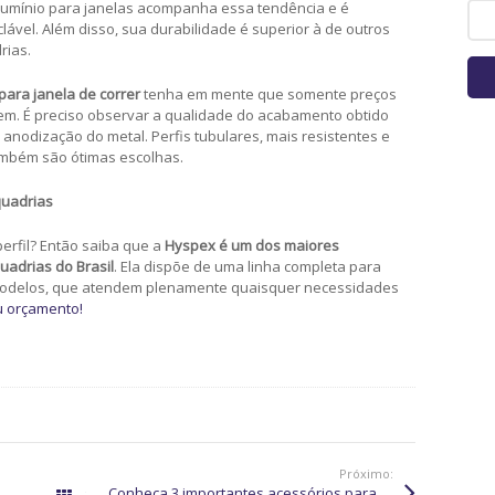
lumínio para janelas acompanha essa tendência e é
clável. Além disso, sua durabilidade é superior à de outros
rias.
para janela de correr
tenha em mente que somente preços
em. É preciso observar a qualidade do acabamento obtido
 anodização do metal. Perfis tubulares, mais resistentes e
também são ótimas escolhas.
quadrias
erfil? Então saiba que a
Hyspex é um dos maiores
uadrias do Brasil
. Ela dispõe de uma linha completa para
 modelos, que atendem plenamente quaisquer necessidades
eu orçamento!
Próximo:
Como funciona anodização de alumínio e quais os resultados?
Conheça 3 importantes acessórios para esquadrias de alumínio