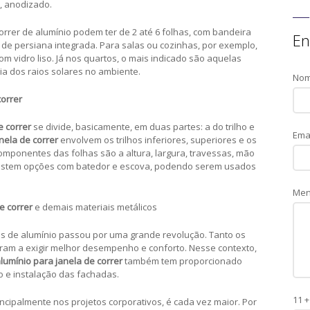
o, anodizado.
rrer de alumínio podem ter de 2 até 6 folhas, com bandeira
En
 de persiana integrada. Para salas ou cozinhas, por exemplo,
m vidro liso. Já nos quartos, o mais indicado são aquelas
a dos raios solares no ambiente.
No
correr
e correr
se divide, basicamente, em duas partes: a do trilho e
Ema
nela de correr
envolvem os trilhos inferiores, superiores e os
componentes das folhas são a altura, largura, travessas, mão
Existem opções com batedor e escova, podendo serem usados
Me
e correr
e demais materiais metálicos
s de alumínio passou por uma grande revolução. Tanto os
ram a exigir melhor desempenho e conforto. Nesse contexto,
alumínio para janela de correr
também tem proporcionado
o e instalação das fachadas.
11 +
ncipalmente nos projetos corporativos, é cada vez maior. Por