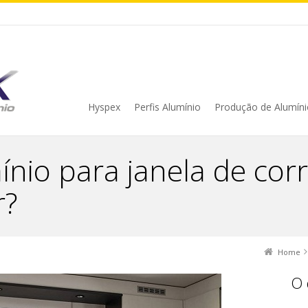
Hyspex
Perfis Alumínio
Produção de Alumíni
mínio para janela de cor
r?
Home
O 