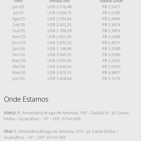
Mês
Media LME
Média Dolar
Jun/25
US$ 2.516,48
R$ 5,5471
Jul/25
US$ 2.604,13
R$ 5,5285
Ago/25
US$ 2.594,03
R$ 5,4469
Set/25
US$ 2.653,25
R$ 5,3674
Out/25
US$ 2.786,28
R$ 5,3853
Nov/25
US$ 2.822,93
R$ 5,3408
Dez/25
US$ 2.875,33
R$ 5,4531
Jan/26
US$ 3.148,40
R$ 5,3380
Fev/26
US$ 3.065,35
R$ 5,2006
Mar/26
US$ 3.353,83
R$ 5,2320
Abr/26
US$ 3.600,63
R$ 5,0330
Mai/26
US$ 3.670,15
R$ 4,9837
Jun/26
US$ 3.458,64
R$ 5,1276
Onde Estamos
Matriz:
R. Armandina Braga de Almeida, 109 – Galpão B – Jd. Santa
Emília – Guarulhos – SP – CEP: 07141-003
Filial:
R. Armandina Braga de Almeida, 479 – Jd. Santa Emília –
Guarulhos – SP – CEP: 07141-003