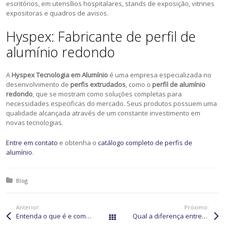
escritórios, em utensílios hospitalares, stands de exposição, vitrines
expositoras e quadros de avisos.
Hyspex: Fabricante de perfil de
alumínio redondo
A
Hyspex Tecnologia em Alumínio
é uma empresa especializada no
desenvolvimento de
perfis extrudados
, como o
perfil de alumínio
redondo
, que se mostram como soluções completas para
necessidades especificas do mercado. Seus produtos possuem uma
qualidade alcançada através de um constante investimento em
novas tecnologias.
Entre em contato
e obtenha o
catálogo completo de perfis de
alumínio
.
Posted in:
Blog
Anterior:
Próximo:
Entenda o que é e como usar um perfil alumínio CNC
Qual a diferença entre perfil de alumínio galvanizado e anodizado?
Todos os posts