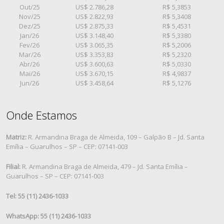
Out/25
US$ 2.786,28
R$ 5,3853
Nov/25
US$ 2.822,93
R$ 5,3408
Dez/25
US$ 2.875,33
R$ 5,4531
Jan/26
US$ 3.148,40
R$ 5,3380
Fev/26
US$ 3.065,35
R$ 5,2006
Mar/26
US$ 3.353,83
R$ 5,2320
Abr/26
US$ 3.600,63
R$ 5,0330
Mai/26
US$ 3.670,15
R$ 4,9837
Jun/26
US$ 3.458,64
R$ 5,1276
Onde Estamos
Matriz:
R. Armandina Braga de Almeida, 109 – Galpão B – Jd. Santa
Emília – Guarulhos – SP – CEP: 07141-003
Filial:
R. Armandina Braga de Almeida, 479 – Jd. Santa Emília –
Guarulhos – SP – CEP: 07141-003
Tel: 55 (11) 2436-1033
WhatsApp: 55 (11) 2436-1033