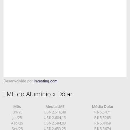
Desenvolvido por
Investing.com
LME do Alumínio x Dólar
Mês
Media LME
Média Dolar
Jun/25
US$ 2.516,48
R$ 5,5471
Jul/25
US$ 2.604,13
R$ 5,5285
Ago/25
US$ 2.594,03
R$ 5,4469
Set/25
US$ 2.653,25
R$ 5,3674