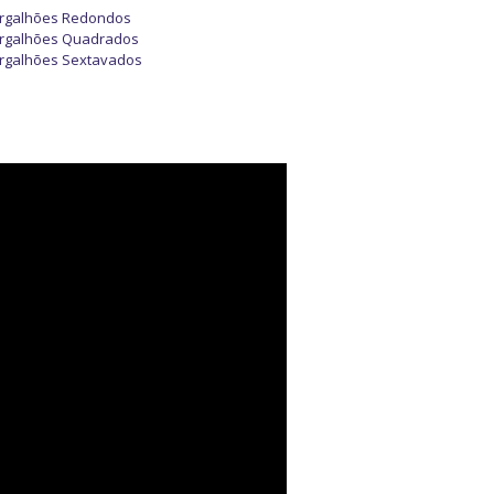
rgalhões Redondos
rgalhões Quadrados
rgalhões Sextavados