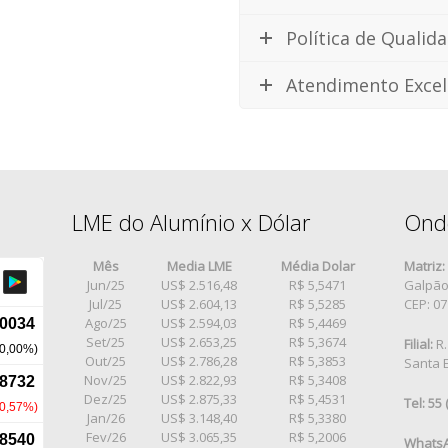
Política de Qualid
Atendimento Excel
LME do Alumínio x Dólar
Ond
Mês
Media LME
Média Dolar
Matriz:
Jun/25
US$ 2.516,48
R$ 5,5471
Galpão 
Jul/25
US$ 2.604,13
R$ 5,5285
CEP: 0
Ago/25
US$ 2.594,03
R$ 5,4469
Set/25
US$ 2.653,25
R$ 5,3674
Filial:
R.
Out/25
US$ 2.786,28
R$ 5,3853
Santa E
Nov/25
US$ 2.822,93
R$ 5,3408
Dez/25
US$ 2.875,33
R$ 5,4531
Tel: 55
Jan/26
US$ 3.148,40
R$ 5,3380
Fev/26
US$ 3.065,35
R$ 5,2006
WhatsA