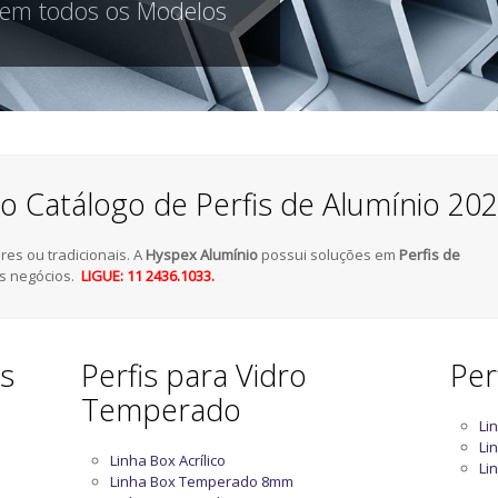
 em todos os Modelos
o Catálogo de Perfis de Alumínio 20
es ou tradicionais. A
Hyspex Alumínio
possui soluções em
Perfis de
s negócios.
LIGUE: 11 2436.1033.
as
Perfis para Vidro
Per
Temperado
Li
Li
Linha Box Acrílico
Li
Linha Box Temperado 8mm