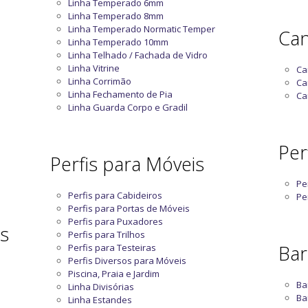
Linha Temperado 6mm
Linha Temperado 8mm
Linha Temperado Normatic Temper
Can
Linha Temperado 10mm
Linha Telhado / Fachada de Vidro
Linha Vitrine
Ca
Linha Corrimão
Ca
Linha Fechamento de Pia
Ca
Linha Guarda Corpo e Gradil
Perf
Perfis para Móveis
Pe
Perfis para Cabideiros
Pe
Perfis para Portas de Móveis
Perfis para Puxadores
as
Perfis para Trilhos
Bar
Perfis para Testeiras
Perfis Diversos para Móveis
Piscina, Praia e Jardim
Ba
Linha Divisórias
Ba
Linha Estandes