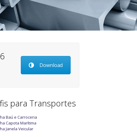
26
Download
fis para Transportes
nha Baú e Carroceria
nha Capota Marítima
nha Janela Veicular