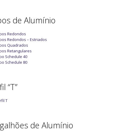
os de Alumínio
bos Redondos
bos Redondos – Estriados
bos Quadrados
bos Retangulares
bo Schedule 40
bo Schedule 80
il “T”
fil T
galhões de Alumínio