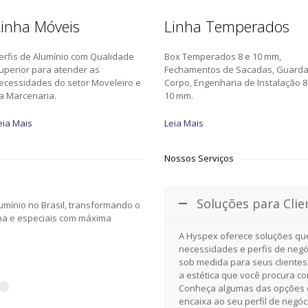
inha Móveis
Linha Temperados
erfis de Alumínio com Qualidade
Box Temperados 8 e 10 mm,
uperior para atender as
Fechamentos de Sacadas, Guard
ecessidades do setor Moveleiro e
Corpo, Engenharia de Instalação 8
a Marcenaria.
10 mm.
eia Mais
Leia Mais
Nossos Serviços
Soluções para Clie
mínio no Brasil, transformando o
nha e especiais com máxima
A Hyspex oferece soluções qu
necessidades e perfis de negó
sob medida para seus clientes
a estética que você procura c
Conheça algumas das opções d
encaixa ao seu perfil de negóc