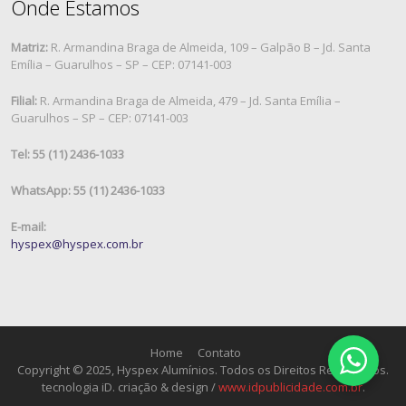
Onde Estamos
Matriz:
R. Armandina Braga de Almeida, 109 – Galpão B – Jd. Santa
Emília – Guarulhos – SP – CEP: 07141-003
Filial:
R. Armandina Braga de Almeida, 479 – Jd. Santa Emília –
Guarulhos – SP – CEP: 07141-003
Tel: 55 (11) 2436-1033
WhatsApp: 55 (11) 2436-1033
E-mail:
hyspex@hyspex.com.br
Home
Contato
Copyright © 2025, Hyspex Alumínios. Todos os Direitos Reservados.
tecnologia iD. criação & design /
www.idpublicidade.com.br
.