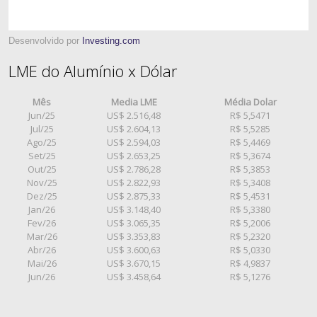
Desenvolvido por
Investing.com
LME do Alumínio x Dólar
Mês
Media LME
Média Dolar
Jun/25
US$ 2.516,48
R$ 5,5471
Jul/25
US$ 2.604,13
R$ 5,5285
Ago/25
US$ 2.594,03
R$ 5,4469
Set/25
US$ 2.653,25
R$ 5,3674
Out/25
US$ 2.786,28
R$ 5,3853
Nov/25
US$ 2.822,93
R$ 5,3408
Dez/25
US$ 2.875,33
R$ 5,4531
Jan/26
US$ 3.148,40
R$ 5,3380
Fev/26
US$ 3.065,35
R$ 5,2006
Mar/26
US$ 3.353,83
R$ 5,2320
Abr/26
US$ 3.600,63
R$ 5,0330
Mai/26
US$ 3.670,15
R$ 4,9837
Jun/26
US$ 3.458,64
R$ 5,1276