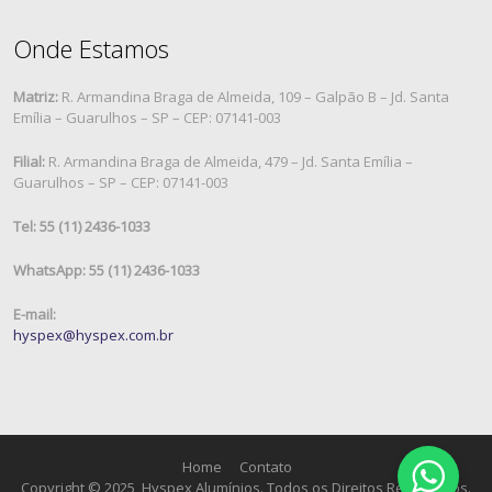
Onde Estamos
Matriz:
R. Armandina Braga de Almeida, 109 – Galpão B – Jd. Santa
Emília – Guarulhos – SP – CEP: 07141-003
Filial:
R. Armandina Braga de Almeida, 479 – Jd. Santa Emília –
Guarulhos – SP – CEP: 07141-003
Tel: 55 (11) 2436-1033
WhatsApp: 55 (11) 2436-1033
E-mail:
hyspex@hyspex.com.br
Home
Contato
Copyright © 2025, Hyspex Alumínios. Todos os Direitos Reservados.