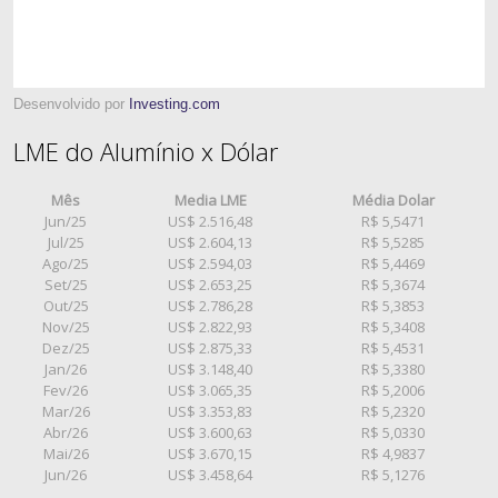
Desenvolvido por
Investing.com
LME do Alumínio x Dólar
Mês
Media LME
Média Dolar
Jun/25
US$ 2.516,48
R$ 5,5471
Jul/25
US$ 2.604,13
R$ 5,5285
Ago/25
US$ 2.594,03
R$ 5,4469
Set/25
US$ 2.653,25
R$ 5,3674
Out/25
US$ 2.786,28
R$ 5,3853
Nov/25
US$ 2.822,93
R$ 5,3408
Dez/25
US$ 2.875,33
R$ 5,4531
Jan/26
US$ 3.148,40
R$ 5,3380
Fev/26
US$ 3.065,35
R$ 5,2006
Mar/26
US$ 3.353,83
R$ 5,2320
Abr/26
US$ 3.600,63
R$ 5,0330
Mai/26
US$ 3.670,15
R$ 4,9837
Jun/26
US$ 3.458,64
R$ 5,1276