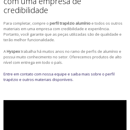
com uma empresa de
credibilidade
Para completar, compre o
perfil trapézio alumínio
e todos os outros
materiais em uma empresa com credibilidade e experiência.
Portanto, você garante que as peças utilizadas são de qualidade e
terão melhor funcionalidade.
A
Hyspex
trabalha há muitos anos no ramo de perfis de alumínio e
possui muito conhecimento no setor. Oferecemos produtos de alto
nível com entrega em todo o país.
Entre em contato com nossa equipe e saiba mais sobre o perfil
trapézio e outros materiais disponíveis.