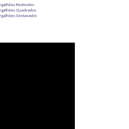
rgalhões Redondos
rgalhões Quadrados
rgalhões Sextavados