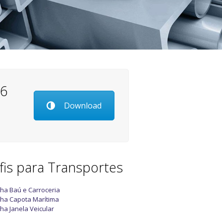
26
Download
fis para Transportes
nha Baú e Carroceria
nha Capota Marítima
nha Janela Veicular