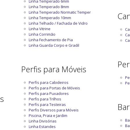
Linha Temperado 6mm
Linha Temperado 8mm
Linha Temperado Normatic Temper
Can
Linha Temperado 10mm
Linha Telhado / Fachada de Vidro
Linha Vitrine
Ca
Linha Corrimão
Ca
Linha Fechamento de Pia
Ca
Linha Guarda Corpo e Gradil
Perf
Perfis para Móveis
Pe
Perfis para Cabideiros
Pe
Perfis para Portas de Móveis
Perfis para Puxadores
as
Perfis para Trilhos
Bar
Perfis para Testeiras
Perfis Diversos para Móveis
Piscina, Praia e Jardim
Ba
Linha Divisórias
Ba
Linha Estandes