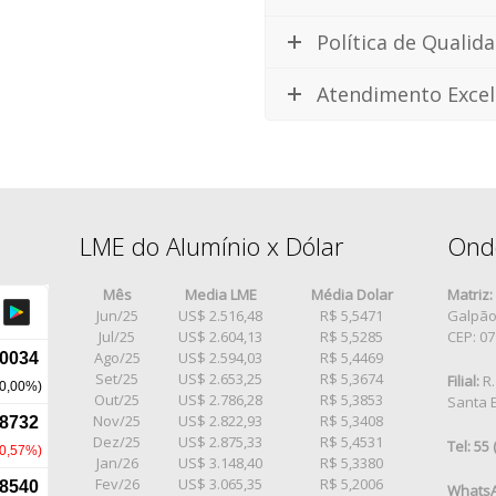
Política de Qualid
Atendimento Excel
LME do Alumínio x Dólar
Ond
Mês
Media LME
Média Dolar
Matriz:
Jun/25
US$ 2.516,48
R$ 5,5471
Galpão 
Jul/25
US$ 2.604,13
R$ 5,5285
CEP: 0
Ago/25
US$ 2.594,03
R$ 5,4469
Set/25
US$ 2.653,25
R$ 5,3674
Filial:
R.
Out/25
US$ 2.786,28
R$ 5,3853
Santa E
Nov/25
US$ 2.822,93
R$ 5,3408
Dez/25
US$ 2.875,33
R$ 5,4531
Tel: 55
Jan/26
US$ 3.148,40
R$ 5,3380
Fev/26
US$ 3.065,35
R$ 5,2006
WhatsA