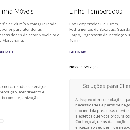
inha Móveis
Linha Temperados
erfis de Alumínio com Qualidade
Box Temperados 8 e 10 mm,
uperior para atender as
Fechamentos de Sacadas, Guard
ecessidades do setor Moveleiro e
Corpo, Engenharia de Instalação 8
a Marcenaria.
10 mm.
eia Mais
Leia Mais
Nossos Serviços
Soluções para Clie
omercializados e serviços
 produção, atendimento e
ncia como organização.
A Hyspex oferece soluções qu
necessidades e perfis de negó
sob medida para seus clientes
a estética que você procura c
Conheça algumas das opções d
encaixa ao seu perfil de negóc