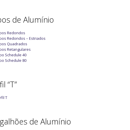
os de Alumínio
bos Redondos
bos Redondos – Estriados
bos Quadrados
bos Retangulares
bo Schedule 40
bo Schedule 80
il “T”
fil T
galhões de Alumínio