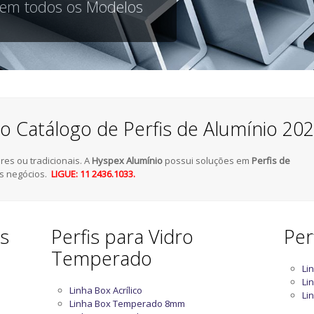
 em todos os Modelos
o Catálogo de Perfis de Alumínio 20
es ou tradicionais. A
Hyspex Alumínio
possui soluções em
Perfis de
s negócios.
LIGUE: 11 2436.1033.
as
Perfis para Vidro
Per
Temperado
Li
Li
Linha Box Acrílico
Li
Linha Box Temperado 8mm