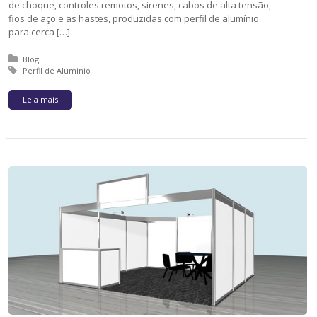
de choque, controles remotos, sirenes, cabos de alta tensão,
fios de aço e as hastes, produzidas com perfil de alumínio
para cerca […]
Posted in:
Blog
Tagged with:
Perfil de Aluminio
Leia mais