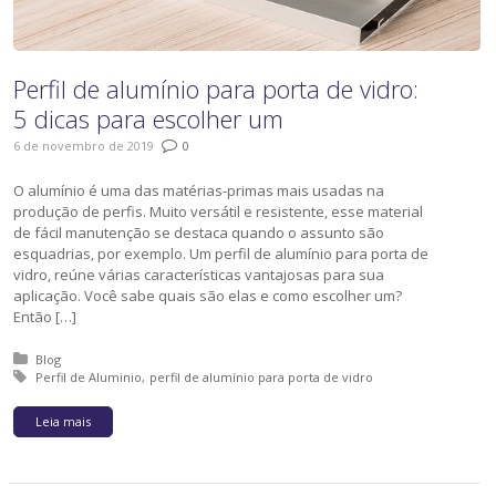
Perfil de alumínio para porta de vidro:
5 dicas para escolher um
6 de novembro de 2019
0
O alumínio é uma das matérias-primas mais usadas na
produção de perfis. Muito versátil e resistente, esse material
de fácil manutenção se destaca quando o assunto são
esquadrias, por exemplo. Um perfil de alumínio para porta de
vidro, reúne várias características vantajosas para sua
aplicação. Você sabe quais são elas e como escolher um?
Então […]
Posted in:
Blog
Tagged with:
Perfil de Aluminio
perfil de alumínio para porta de vidro
Leia mais