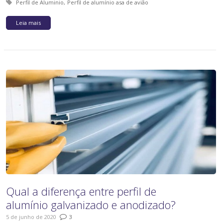
Tagged with:
Perfil de Aluminio
Perfil de alumínio asa de avião
Leia mais
Qual a diferença entre perfil de
alumínio galvanizado e anodizado?
5 de junho de 2020
3