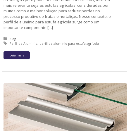
mais relevante seja as estufas agrícolas, consideradas por
muitos como a melhor solução para reduzir perdas no
processo produtivo de frutas e hortaliças. Nesse contexto, o
perfil de alumínio para estufa agrícola surge como um
importante componente […]
Posted in:
Blog
Tagged with:
Perfil de Aluminio
perfil de alumínio para estufa agrícola
Leia mais