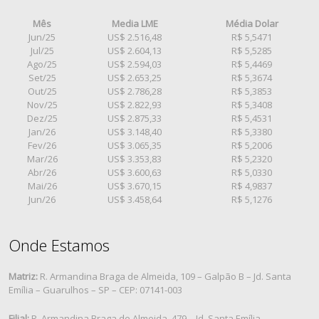
Mês
Media LME
Média Dolar
Jun/25
US$ 2.516,48
R$ 5,5471
Jul/25
US$ 2.604,13
R$ 5,5285
Ago/25
US$ 2.594,03
R$ 5,4469
Set/25
US$ 2.653,25
R$ 5,3674
Out/25
US$ 2.786,28
R$ 5,3853
Nov/25
US$ 2.822,93
R$ 5,3408
Dez/25
US$ 2.875,33
R$ 5,4531
Jan/26
US$ 3.148,40
R$ 5,3380
Fev/26
US$ 3.065,35
R$ 5,2006
Mar/26
US$ 3.353,83
R$ 5,2320
Abr/26
US$ 3.600,63
R$ 5,0330
Mai/26
US$ 3.670,15
R$ 4,9837
Jun/26
US$ 3.458,64
R$ 5,1276
Onde Estamos
Matriz:
R. Armandina Braga de Almeida, 109 – Galpão B – Jd. Santa
Emília – Guarulhos – SP – CEP: 07141-003
Filial:
R. Armandina Braga de Almeida, 479 – Jd. Santa Emília –