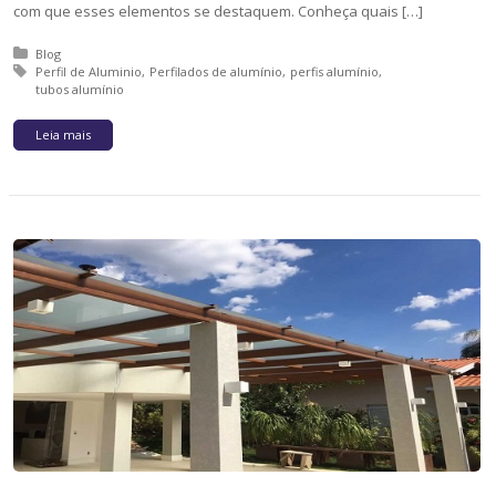
com que esses elementos se destaquem. Conheça quais […]
Posted in:
Blog
Tagged with:
Perfil de Aluminio
Perfilados de alumínio
perfis alumínio
tubos alumínio
Leia mais