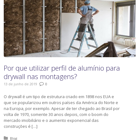
Por que utilizar perfil de alumínio para
drywall nas montagens?
13 de junho de 2019
0
O drywall é um tipo de estrutura criado em 1898 nos EUA e
que se popularizou em outros países da América do Norte e
na Europa, por exemplo. Apesar de ter chegado ao Brasil por
volta de 1970, somente 30 anos depois, com o boom do
mercado imobiliário e o aumento exponencial das
construções é […]
Posted in:
Blog