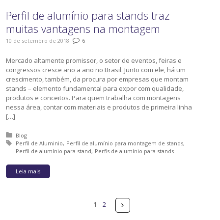
Perfil de alumínio para stands traz
muitas vantagens na montagem
10 de setembro de 2018
6
Mercado altamente promissor, o setor de eventos, feiras e
congressos cresce ano a ano no Brasil. Junto com ele, há um
crescimento, também, da procura por empresas que montam
stands – elemento fundamental para expor com qualidade,
produtos e conceitos. Para quem trabalha com montagens
nessa área, contar com materiais e produtos de primeira linha
[…]
Posted in:
Blog
Tagged with:
Perfil de Aluminio
Perfil de alumínio para montagem de stands
Perfil de alumínio para stand
Perfis de alumínio para stands
Leia mais
Páginas
Próximo
1
2