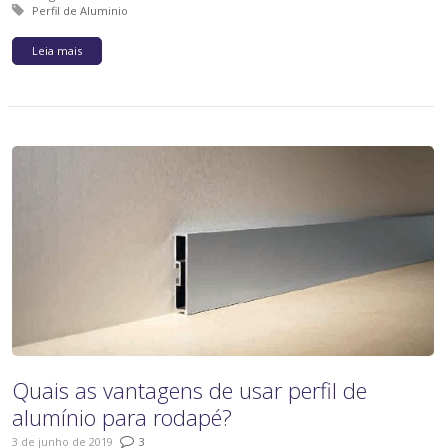
Tagged with:
Perfil de Aluminio
Leia mais
Quais as vantagens de usar perfil de
alumínio para rodapé?
3 de junho de 2019
3