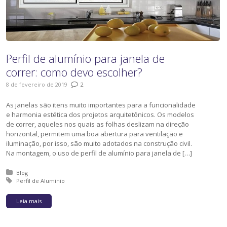
Perfil de alumínio para janela de
correr: como devo escolher?
8 de fevereiro de 2019
2
As janelas são itens muito importantes para a funcionalidade
e harmonia estética dos projetos arquitetônicos. Os modelos
de correr, aqueles nos quais as folhas deslizam na direção
horizontal, permitem uma boa abertura para ventilação e
iluminação, por isso, são muito adotados na construção civil.
Na montagem, o uso de perfil de alumínio para janela de […]
Posted in:
Blog
Tagged with:
Perfil de Aluminio
Leia mais