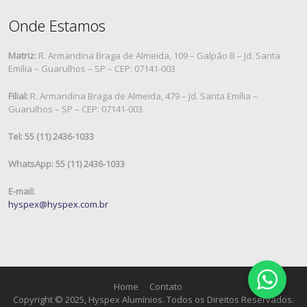
Onde Estamos
Matriz:
R. Armandina Braga de Almeida, 109 – Galpão B – Jd. Santa
Emília – Guarulhos – SP – CEP: 07141-003
Filial:
R. Armandina Braga de Almeida, 479 – Jd. Santa Emília –
Guarulhos – SP – CEP: 07141-003
Tel: 55 (11) 2436-1033
WhatsApp: 55 (11) 2436-1033
E-mail:
hyspex@hyspex.com.br
Home
Contato
Copyright © 2025, Hyspex Alumínios. Todos os Direitos Reservados.