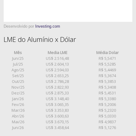
Desenvolvido por
Investing.com
LME do Alumínio x Dólar
Mês
Media LME
Média Dolar
Jun/25
US$ 2.516,48
R$ 5,5471
Jul/25
US$ 2.604,13
R$ 5,5285
Ago/25
US$ 2.594,03
R$ 5,4469
Set/25
US$ 2.653,25
R$ 5,3674
Out/25
US$ 2.786,28
R$ 5,3853
Nov/25
US$ 2.822,93
R$ 5,3408
Dez/25
US$ 2.875,33
R$ 5,4531
Jan/26
US$ 3.148,40
R$ 5,3380
Fev/26
US$ 3.065,35
R$ 5,2006
Mar/26
US$ 3.353,83
R$ 5,2320
Abr/26
US$ 3.600,63
R$ 5,0330
Mai/26
US$ 3.670,15
R$ 4,9837
Jun/26
US$ 3.458,64
R$ 5,1276