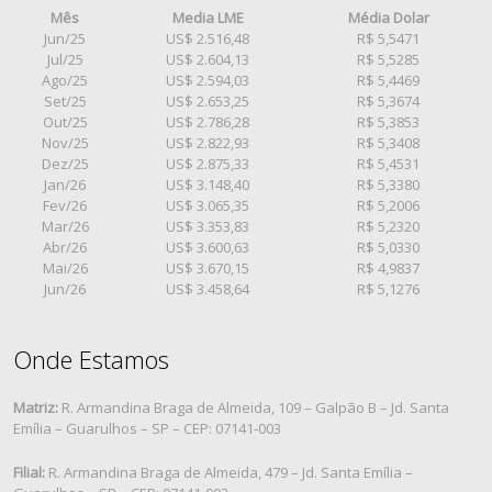
Mês
Media LME
Média Dolar
Jun/25
US$ 2.516,48
R$ 5,5471
Jul/25
US$ 2.604,13
R$ 5,5285
Ago/25
US$ 2.594,03
R$ 5,4469
Set/25
US$ 2.653,25
R$ 5,3674
Out/25
US$ 2.786,28
R$ 5,3853
Nov/25
US$ 2.822,93
R$ 5,3408
Dez/25
US$ 2.875,33
R$ 5,4531
Jan/26
US$ 3.148,40
R$ 5,3380
Fev/26
US$ 3.065,35
R$ 5,2006
Mar/26
US$ 3.353,83
R$ 5,2320
Abr/26
US$ 3.600,63
R$ 5,0330
Mai/26
US$ 3.670,15
R$ 4,9837
Jun/26
US$ 3.458,64
R$ 5,1276
Onde Estamos
Matriz:
R. Armandina Braga de Almeida, 109 – Galpão B – Jd. Santa
Emília – Guarulhos – SP – CEP: 07141-003
Filial:
R. Armandina Braga de Almeida, 479 – Jd. Santa Emília –