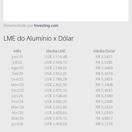
Desenvolvido por
Investing.com
LME do Alumínio x Dólar
Mês
Media LME
Média Dolar
Jun/25
US$ 2.516,48
R$ 5,5471
Jul/25
US$ 2.604,13
R$ 5,5285
Ago/25
US$ 2.594,03
R$ 5,4469
Set/25
US$ 2.653,25
R$ 5,3674
Out/25
US$ 2.786,28
R$ 5,3853
Nov/25
US$ 2.822,93
R$ 5,3408
Dez/25
US$ 2.875,33
R$ 5,4531
Jan/26
US$ 3.148,40
R$ 5,3380
Fev/26
US$ 3.065,35
R$ 5,2006
Mar/26
US$ 3.353,83
R$ 5,2320
Abr/26
US$ 3.600,63
R$ 5,0330
Mai/26
US$ 3.670,15
R$ 4,9837
Jun/26
US$ 3.458,64
R$ 5,1276