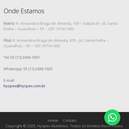
Onde Estamos
Matriz:
R. Armandina Braga de Almeida, 109 – Galpão B – Jd. Santa
Emília – Guarulhos – SP – CEP: 07141-003
Filial:
R. Armandina Braga de Almeida, 479 – Jd. Santa Emília –
Guarulhos – SP – CEP: 07141-003
Tel: 55 (11) 2436-1033
WhatsApp: 55 (11) 2436-1033
E-mail:
hyspex@hyspex.com.br
Home
Contato
Copyright © 2025, Hyspex Alumínios. Todos os Direitos Reservados.