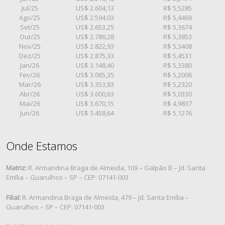
Jul/25
US$ 2.604,13
R$ 5,5285
Ago/25
US$ 2.594,03
R$ 5,4469
Set/25
US$ 2.653,25
R$ 5,3674
Out/25
US$ 2.786,28
R$ 5,3853
Nov/25
US$ 2.822,93
R$ 5,3408
Dez/25
US$ 2.875,33
R$ 5,4531
Jan/26
US$ 3.148,40
R$ 5,3380
Fev/26
US$ 3.065,35
R$ 5,2006
Mar/26
US$ 3.353,83
R$ 5,2320
Abr/26
US$ 3.600,63
R$ 5,0330
Mai/26
US$ 3.670,15
R$ 4,9837
Jun/26
US$ 3.458,64
R$ 5,1276
Onde Estamos
Matriz:
R. Armandina Braga de Almeida, 109 – Galpão B – Jd. Santa
Emília – Guarulhos – SP – CEP: 07141-003
Filial:
R. Armandina Braga de Almeida, 479 – Jd. Santa Emília –
Guarulhos – SP – CEP: 07141-003