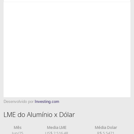
Desenvolvido por
Investing.com
LME do Alumínio x Dólar
Mês
Media LME
Média Dolar
Jun/25
US$ 2.516,48
R$ 5,5471