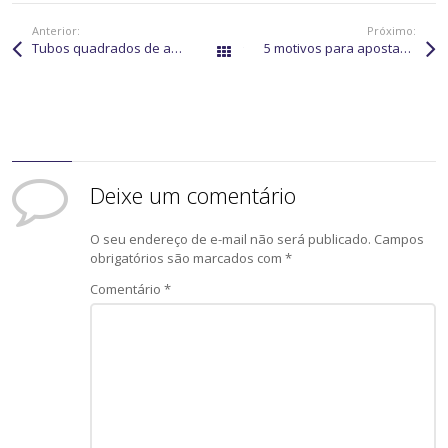
Anterior:
Próximo:
Tubos quadrados de alumínio: uma solução leve e resistente
5 motivos para apostar em perfis de alumínio para portas
Todos os posts
Deixe um comentário
O seu endereço de e-mail não será publicado.
Campos
obrigatórios são marcados com
*
Comentário
*