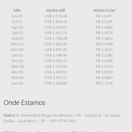
Mês
Media LME
Média Dolar
Jun/25
US$ 2.516,48
R$ 5,5471
Jul/25
US$ 2.604,13
R$ 5,5285
Ago/25
US$ 2.594,03
R$ 5,4469
Set/25
US$ 2.653,25
R$ 5,3674
Out/25
US$ 2.786,28
R$ 5,3853
Nov/25
US$ 2.822,93
R$ 5,3408
Dez/25
US$ 2.875,33
R$ 5,4531
Jan/26
US$ 3.148,40
R$ 5,3380
Fev/26
US$ 3.065,35
R$ 5,2006
Mar/26
US$ 3.353,83
R$ 5,2320
Abr/26
US$ 3.600,63
R$ 5,0330
Mai/26
US$ 3.670,15
R$ 4,9837
Jun/26
US$ 3.458,64
R$ 5,1276
Onde Estamos
Matriz:
R. Armandina Braga de Almeida, 109 – Galpão B – Jd. Santa
Emília – Guarulhos – SP – CEP: 07141-003