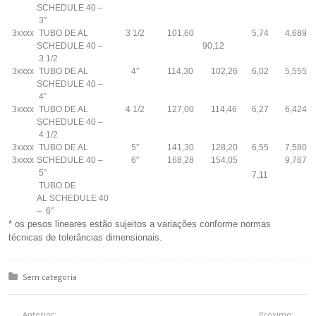
SCHEDULE 40 –
3″
3xxxx
TUBO DE AL
3 1/2
101,60
5,74
4,689
SCHEDULE 40 –
90,12
3 1/2
3xxxx
TUBO DE AL
4″
114,30
102,26
6,02
5,555
SCHEDULE 40 –
4″
3xxxx
TUBO DE AL
4 1/2
127,00
114,46
6,27
6,424
SCHEDULE 40 –
4 1/2
3xxxx
TUBO DE AL
5″
141,30
128,20
6,55
7,580
3xxxx
SCHEDULE 40 –
6″
168,28
154,05
9,767
5″
7,11
TUBO DE
AL SCHEDULE 40
– 6″
* os pesos lineares estão sujeitos a variações conforme normas
técnicas de tolerâncias dimensionais.
Posted in:
Sem categoria
Anterior:
Próximo: