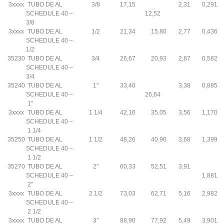
3xxxx
TUBO DE AL
3/8
17,15
2,31
0,291
SCHEDULE 40 –
12,52
3/8
3xxxx
TUBO DE AL
1/2
21,34
15,80
2,77
0,436
SCHEDULE 40 –
1/2
35230
TUBO DE AL
3/4
26,67
20,93
2,87
0,582
SCHEDULE 40 –
3/4
35240
TUBO DE AL
1″
33,40
3,38
0,885
SCHEDULE 40 –
26,64
1″
3xxxx
TUBO DE AL
1 1/4
42,16
35,05
3,56
1,170
SCHEDULE 40 –
1 1/4
35250
TUBO DE AL
1 1/2
48,26
40,90
3,68
1,399
SCHEDULE 40 –
1 1/2
35270
TUBO DE AL
2″
60,33
52,51
3,91
SCHEDULE 40 –
1,881
2″
3xxxx
TUBO DE AL
2 1/2
73,03
62,71
5,16
2,982
SCHEDULE 40 –
2 1/2
3xxxx
TUBO DE AL
3″
88,90
77,92
5,49
3,901