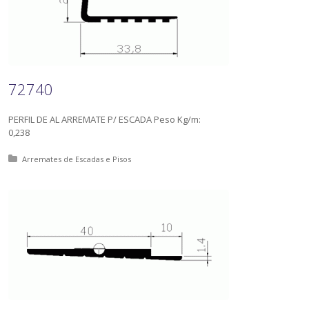
72740
PERFIL DE AL ARREMATE P/ ESCADA Peso Kg/m:
0,238
Posted in:
Arremates de Escadas e Pisos