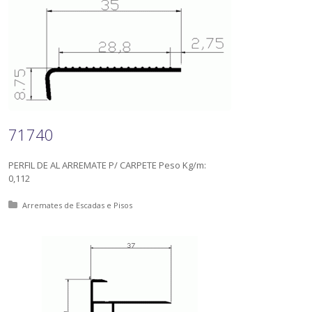
71740
PERFIL DE AL ARREMATE P/ CARPETE Peso Kg/m:
0,112
Posted in:
Arremates de Escadas e Pisos