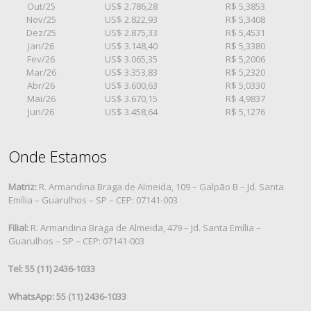
Out/25
US$ 2.786,28
R$ 5,3853
Nov/25
US$ 2.822,93
R$ 5,3408
Dez/25
US$ 2.875,33
R$ 5,4531
Jan/26
US$ 3.148,40
R$ 5,3380
Fev/26
US$ 3.065,35
R$ 5,2006
Mar/26
US$ 3.353,83
R$ 5,2320
Abr/26
US$ 3.600,63
R$ 5,0330
Mai/26
US$ 3.670,15
R$ 4,9837
Jun/26
US$ 3.458,64
R$ 5,1276
Onde Estamos
Matriz:
R. Armandina Braga de Almeida, 109 – Galpão B – Jd. Santa
Emília – Guarulhos – SP – CEP: 07141-003
Filial:
R. Armandina Braga de Almeida, 479 – Jd. Santa Emília –
Guarulhos – SP – CEP: 07141-003
Tel: 55 (11) 2436-1033
WhatsApp: 55 (11) 2436-1033