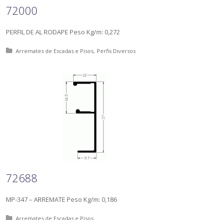
72000
PERFIL DE AL RODAPE Peso Kg/m: 0,272
Posted in:
Arremates de Escadas e Pisos
Perfis Diversos
72688
MP-347 – ARREMATE Peso Kg/m: 0,186
Posted in:
Arremates de Escadas e Pisos