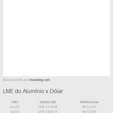
Desenvolvido por
Investing.com
LME do Alumínio x Dólar
Mês
Media LME
Média Dolar
Jun/25
US$ 2.516,48
R$ 5,5471
Jul/25
US$ 2.604,13
R$ 5,5285