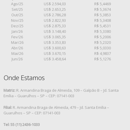
Ago/25
US$ 2.594,03
R$ 5,4469
Set/25
US$ 2.653,25
R$ 5,3674
Out/25
US$ 2.786,28
R$ 5,3853
Nov/25
US$ 2.822,93
R$ 5,3408
Dez/25
US$ 2.875,33
R$ 5,4531
Jan/26
US$ 3.148,40
R$ 5,3380
Fev/26
US$ 3.065,35
R$ 5,2006
Mar/26
US$ 3.353,83
R$ 5,2320
Abr/26
US$ 3.600,63
R$ 5,0330
Mai/26
US$ 3.670,15
R$ 4,9837
Jun/26
US$ 3.458,64
R$ 5,1276
Onde Estamos
Matriz:
R. Armandina Braga de Almeida, 109 – Galpão B – Jd. Santa
Emília – Guarulhos – SP – CEP: 07141-003
Filial:
R. Armandina Braga de Almeida, 479 – Jd. Santa Emília –
Guarulhos – SP – CEP: 07141-003
Tel: 55 (11) 2436-1033