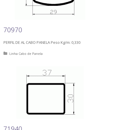
70970
PERFIL DE AL CABO PANELA Peso Kg/m: 0,330
Posted in:
Linha Cabo de Panela
71940