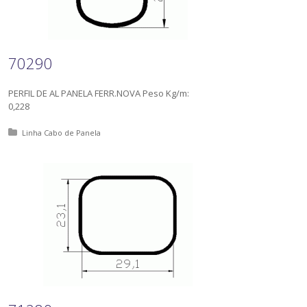
70290
PERFIL DE AL PANELA FERR.NOVA Peso Kg/m:
0,228
Posted in:
Linha Cabo de Panela