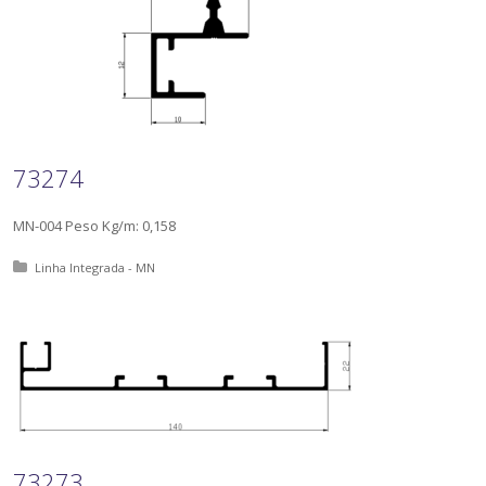
73274
MN-004 Peso Kg/m: 0,158
Posted in:
Linha Integrada - MN
73273