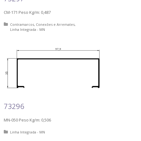
CM-171 Peso Kg/m: 0,487
Posted in:
Contramarcos, Conexões e Arremates
Linha Integrada - MN
73296
MN-050 Peso Kg/m: 0,506
Posted in:
Linha Integrada - MN