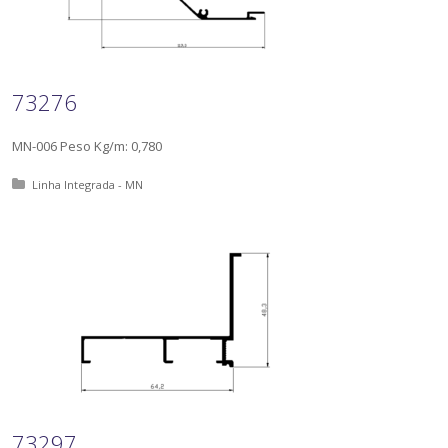
73276
MN-006 Peso Kg/m: 0,780
Posted in:
Linha Integrada - MN
73297