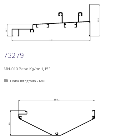
73279
MN-010 Peso Kg/m: 1,153
Posted in:
Linha Integrada - MN