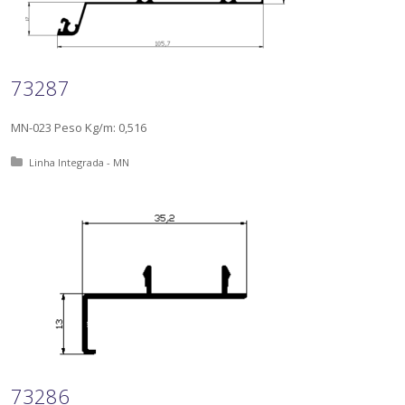
73287
MN-023 Peso Kg/m: 0,516
Posted in:
Linha Integrada - MN
73286