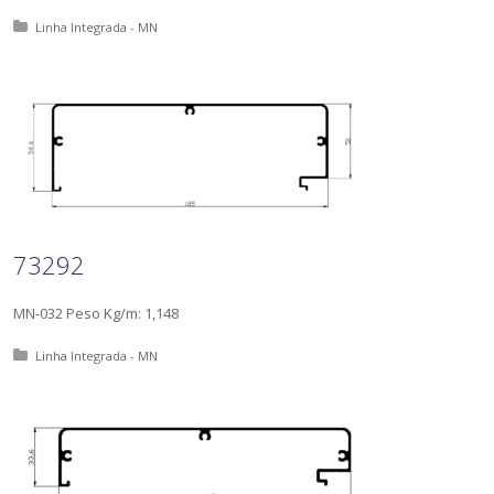
Posted in:
Linha Integrada - MN
73292
MN-032 Peso Kg/m: 1,148
Posted in:
Linha Integrada - MN