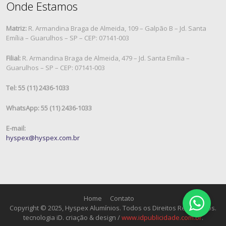
Onde Estamos
Matriz:
R. Armandina Braga de Almeida, 109 – Galpão B – Jd. Santa
Emília – Guarulhos – SP – CEP: 07141-003
Filial:
R. Armandina Braga de Almeida, 479 – Jd. Santa Emília –
Guarulhos – SP – CEP: 07141-003
Tel: 55 (11) 2436-1033
WhatsApp: 55 (11) 2436-1033
E-mail:
hyspex@hyspex.com.br
Home
Contato
Copyright © 2025, Hyspex Alumínios. Todos os Direitos Reservados.
tecnologia iD. criação & design /
www.idpublicidade.com.br
.