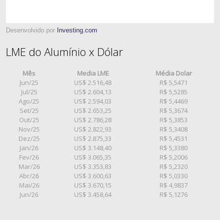
Desenvolvido por
Investing.com
LME do Alumínio x Dólar
Mês
Media LME
Média Dolar
Jun/25
US$ 2.516,48
R$ 5,5471
Jul/25
US$ 2.604,13
R$ 5,5285
Ago/25
US$ 2.594,03
R$ 5,4469
Set/25
US$ 2.653,25
R$ 5,3674
Out/25
US$ 2.786,28
R$ 5,3853
Nov/25
US$ 2.822,93
R$ 5,3408
Dez/25
US$ 2.875,33
R$ 5,4531
Jan/26
US$ 3.148,40
R$ 5,3380
Fev/26
US$ 3.065,35
R$ 5,2006
Mar/26
US$ 3.353,83
R$ 5,2320
Abr/26
US$ 3.600,63
R$ 5,0330
Mai/26
US$ 3.670,15
R$ 4,9837
Jun/26
US$ 3.458,64
R$ 5,1276