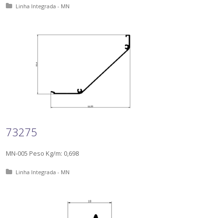
Posted in:
Linha Integrada - MN
73275
MN-005 Peso Kg/m: 0,698
Posted in:
Linha Integrada - MN