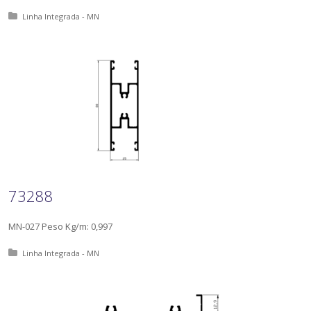
Posted in:
Linha Integrada - MN
73288
MN-027 Peso Kg/m: 0,997
Posted in:
Linha Integrada - MN