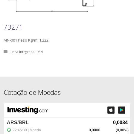
73271
MN-001 Peso Kg/m: 1,222
Posted in:
Linha Integrada - MN
Cotação de Moedas