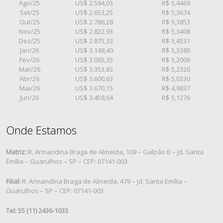
Ago/25
US$ 2.594,03
R$ 5,4469
Set/25
US$ 2.653,25
R$ 5,3674
Out/25
US$ 2.786,28
R$ 5,3853
Nov/25
US$ 2.822,93
R$ 5,3408
Dez/25
US$ 2.875,33
R$ 5,4531
Jan/26
US$ 3.148,40
R$ 5,3380
Fev/26
US$ 3.065,35
R$ 5,2006
Mar/26
US$ 3.353,83
R$ 5,2320
Abr/26
US$ 3.600,63
R$ 5,0330
Mai/26
US$ 3.670,15
R$ 4,9837
Jun/26
US$ 3.458,64
R$ 5,1276
Onde Estamos
Matriz:
R. Armandina Braga de Almeida, 109 – Galpão B – Jd. Santa
Emília – Guarulhos – SP – CEP: 07141-003
Filial:
R. Armandina Braga de Almeida, 479 – Jd. Santa Emília –
Guarulhos – SP – CEP: 07141-003
Tel: 55 (11) 2436-1033