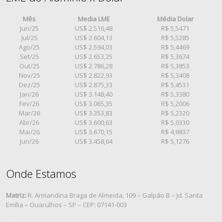
Mês
Media LME
Média Dolar
Jun/25
US$ 2.516,48
R$ 5,5471
Jul/25
US$ 2.604,13
R$ 5,5285
Ago/25
US$ 2.594,03
R$ 5,4469
Set/25
US$ 2.653,25
R$ 5,3674
Out/25
US$ 2.786,28
R$ 5,3853
Nov/25
US$ 2.822,93
R$ 5,3408
Dez/25
US$ 2.875,33
R$ 5,4531
Jan/26
US$ 3.148,40
R$ 5,3380
Fev/26
US$ 3.065,35
R$ 5,2006
Mar/26
US$ 3.353,83
R$ 5,2320
Abr/26
US$ 3.600,63
R$ 5,0330
Mai/26
US$ 3.670,15
R$ 4,9837
Jun/26
US$ 3.458,64
R$ 5,1276
Onde Estamos
Matriz:
R. Armandina Braga de Almeida, 109 – Galpão B – Jd. Santa
Emília – Guarulhos – SP – CEP: 07141-003