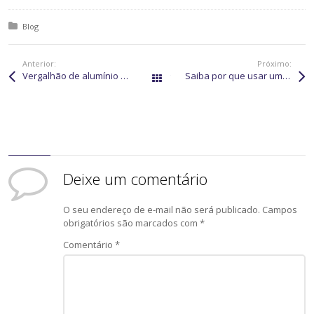
Posted in:
Blog
Anterior:
Próximo:
Vergalhão de alumínio flexível: o que é e como é fabricado?
Saiba por que usar um tubo de alumínio corrugado para toldo
Todos os posts
Deixe um comentário
O seu endereço de e-mail não será publicado.
Campos
obrigatórios são marcados com
*
Comentário
*