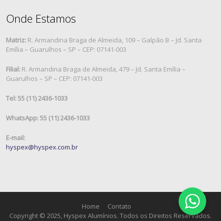
Onde Estamos
Matriz:
R. Armandina Braga de Almeida, 109 – Galpão B – Jd. Santa
Emília – Guarulhos – SP – CEP: 07141-003
Filial:
R. Armandina Braga de Almeida, 479 – Jd. Santa Emília –
Guarulhos – SP – CEP: 07141-003
Tel: 55 (11) 2436-1033
WhatsApp: 55 (11) 2436-1033
E-mail:
hyspex@hyspex.com.br
Home
Contato
Copyright © 2025, Hyspex Alumínios. Todos os Direitos Reservados.