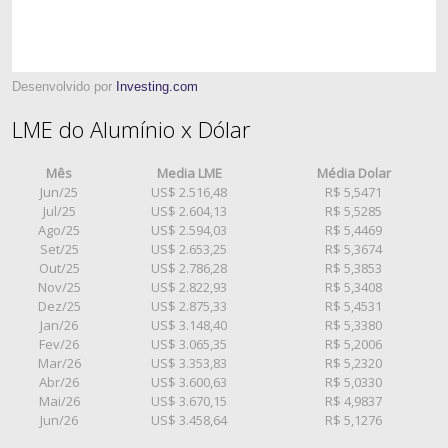
Desenvolvido por
Investing.com
LME do Alumínio x Dólar
Mês
Media LME
Média Dolar
Jun/25
US$ 2.516,48
R$ 5,5471
Jul/25
US$ 2.604,13
R$ 5,5285
Ago/25
US$ 2.594,03
R$ 5,4469
Set/25
US$ 2.653,25
R$ 5,3674
Out/25
US$ 2.786,28
R$ 5,3853
Nov/25
US$ 2.822,93
R$ 5,3408
Dez/25
US$ 2.875,33
R$ 5,4531
Jan/26
US$ 3.148,40
R$ 5,3380
Fev/26
US$ 3.065,35
R$ 5,2006
Mar/26
US$ 3.353,83
R$ 5,2320
Abr/26
US$ 3.600,63
R$ 5,0330
Mai/26
US$ 3.670,15
R$ 4,9837
Jun/26
US$ 3.458,64
R$ 5,1276