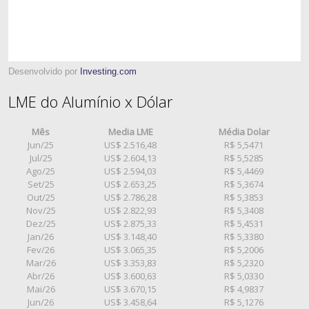
Desenvolvido por
Investing.com
LME do Alumínio x Dólar
Mês
Media LME
Média Dolar
Jun/25
US$ 2.516,48
R$ 5,5471
Jul/25
US$ 2.604,13
R$ 5,5285
Ago/25
US$ 2.594,03
R$ 5,4469
Set/25
US$ 2.653,25
R$ 5,3674
Out/25
US$ 2.786,28
R$ 5,3853
Nov/25
US$ 2.822,93
R$ 5,3408
Dez/25
US$ 2.875,33
R$ 5,4531
Jan/26
US$ 3.148,40
R$ 5,3380
Fev/26
US$ 3.065,35
R$ 5,2006
Mar/26
US$ 3.353,83
R$ 5,2320
Abr/26
US$ 3.600,63
R$ 5,0330
Mai/26
US$ 3.670,15
R$ 4,9837
Jun/26
US$ 3.458,64
R$ 5,1276