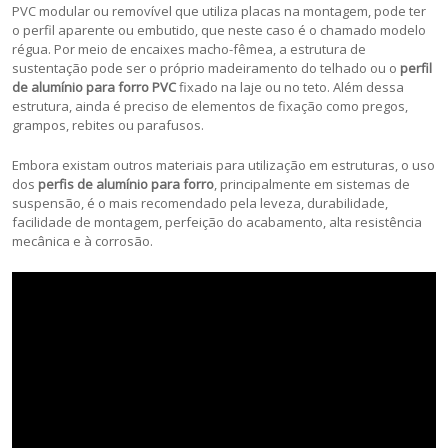
PVC modular ou removível que utiliza placas na montagem, pode ter
o perfil aparente ou embutido, que neste caso é o chamado modelo
régua. Por meio de encaixes macho-fêmea, a estrutura de
sustentação pode ser o próprio madeiramento do telhado ou o
perfil
de alumínio para forro PVC
fixado na laje ou no teto. Além dessa
estrutura, ainda é preciso de elementos de fixação como pregos,
grampos, rebites ou parafusos.
Embora existam outros materiais para utilização em estruturas, o uso
dos
perfis de alumínio para forro
, principalmente em sistemas de
suspensão, é o mais recomendado pela leveza, durabilidade,
facilidade de montagem, perfeição do acabamento, alta resistência
mecânica e à corrosão.