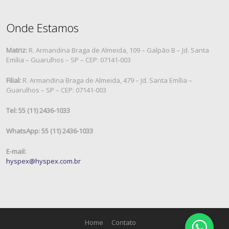
Onde Estamos
Matriz:
R. Armandina Braga de Almeida, 109 – Galpão B – Jd. Santa
Emília – Guarulhos – SP – CEP: 07141-003
Filial:
R. Armandina Braga de Almeida, 479 – Jd. Santa Emília –
Guarulhos – SP – CEP: 07141-003
Tel: 55 (11) 2436-1033
WhatsApp: 55 (11) 2436-1033
E-mail:
hyspex@hyspex.com.br
Home
Contato