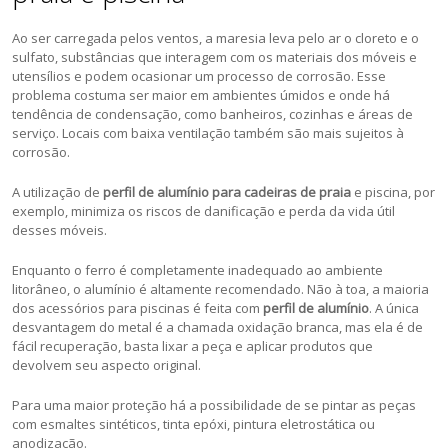
Ao ser carregada pelos ventos, a maresia leva pelo ar o cloreto e o
sulfato, substâncias que interagem com os materiais dos móveis e
utensílios e podem ocasionar um processo de corrosão. Esse
problema costuma ser maior em ambientes úmidos e onde há
tendência de condensação, como banheiros, cozinhas e áreas de
serviço. Locais com baixa ventilação também são mais sujeitos à
corrosão.
A utilização de
perfil de alumínio para cadeiras de praia
e piscina, por
exemplo, minimiza os riscos de danificação e perda da vida útil
desses móveis.
Enquanto o ferro é completamente inadequado ao ambiente
litorâneo, o alumínio é altamente recomendado. Não à toa, a maioria
dos acessórios para piscinas é feita com
perfil de alumínio
. A única
desvantagem do metal é a chamada oxidação branca, mas ela é de
fácil recuperação, basta lixar a peça e aplicar produtos que
devolvem seu aspecto original.
Para uma maior proteção há a possibilidade de se pintar as peças
com esmaltes sintéticos, tinta epóxi, pintura eletrostática ou
anodização.