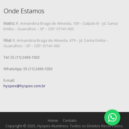
Onde Estamos
Matriz:
R. Armandina Braga de Almeida, 109 – Galpão B – Jd. Santa
Emília – Guarulhos – SP – CEP: 07141-003
Filial:
R. Armandina Braga de Almeida, 479 – Jd. Santa Emília –
Guarulhos – SP – CEP: 07141-003
Tel: 55 (11) 2436-1033
WhatsApp: 55 (11) 2436-1033
E-mail:
hyspex@hyspex.com.br
Home
Contato
Copyright © 2025, Hyspex Alumínios. Todos os Direitos Reservados.