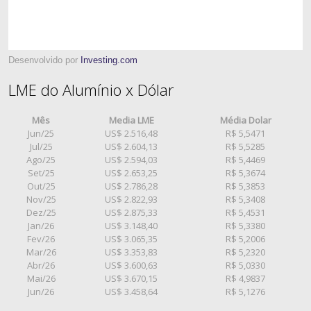
Desenvolvido por
Investing.com
LME do Alumínio x Dólar
Mês
Media LME
Média Dolar
Jun/25
US$ 2.516,48
R$ 5,5471
Jul/25
US$ 2.604,13
R$ 5,5285
Ago/25
US$ 2.594,03
R$ 5,4469
Set/25
US$ 2.653,25
R$ 5,3674
Out/25
US$ 2.786,28
R$ 5,3853
Nov/25
US$ 2.822,93
R$ 5,3408
Dez/25
US$ 2.875,33
R$ 5,4531
Jan/26
US$ 3.148,40
R$ 5,3380
Fev/26
US$ 3.065,35
R$ 5,2006
Mar/26
US$ 3.353,83
R$ 5,2320
Abr/26
US$ 3.600,63
R$ 5,0330
Mai/26
US$ 3.670,15
R$ 4,9837
Jun/26
US$ 3.458,64
R$ 5,1276