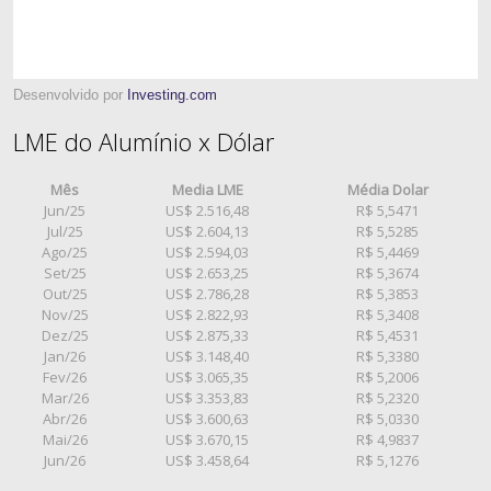
Desenvolvido por
Investing.com
LME do Alumínio x Dólar
Mês
Media LME
Média Dolar
Jun/25
US$ 2.516,48
R$ 5,5471
Jul/25
US$ 2.604,13
R$ 5,5285
Ago/25
US$ 2.594,03
R$ 5,4469
Set/25
US$ 2.653,25
R$ 5,3674
Out/25
US$ 2.786,28
R$ 5,3853
Nov/25
US$ 2.822,93
R$ 5,3408
Dez/25
US$ 2.875,33
R$ 5,4531
Jan/26
US$ 3.148,40
R$ 5,3380
Fev/26
US$ 3.065,35
R$ 5,2006
Mar/26
US$ 3.353,83
R$ 5,2320
Abr/26
US$ 3.600,63
R$ 5,0330
Mai/26
US$ 3.670,15
R$ 4,9837
Jun/26
US$ 3.458,64
R$ 5,1276