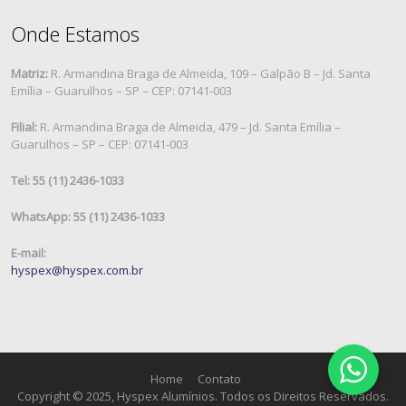
Onde Estamos
Matriz:
R. Armandina Braga de Almeida, 109 – Galpão B – Jd. Santa
Emília – Guarulhos – SP – CEP: 07141-003
Filial:
R. Armandina Braga de Almeida, 479 – Jd. Santa Emília –
Guarulhos – SP – CEP: 07141-003
Tel: 55 (11) 2436-1033
WhatsApp: 55 (11) 2436-1033
E-mail:
hyspex@hyspex.com.br
Home
Contato
Copyright © 2025, Hyspex Alumínios. Todos os Direitos Reservados.