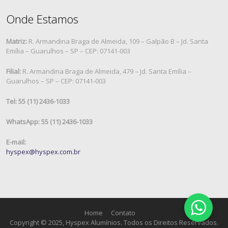
Onde Estamos
Matriz:
R. Armandina Braga de Almeida, 109 – Galpão B – Jd. Santa
Emília – Guarulhos – SP – CEP: 07141-003
Filial:
R. Armandina Braga de Almeida, 479 – Jd. Santa Emília –
Guarulhos – SP – CEP: 07141-003
Tel: 55 (11) 2436-1033
WhatsApp: 55 (11) 2436-1033
E-mail:
hyspex@hyspex.com.br
Home
Contato
Copyright © 2025, Hyspex Alumínios. Todos os Direitos Reservados.