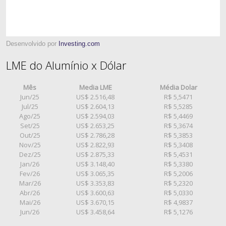
Desenvolvido por
Investing.com
LME do Alumínio x Dólar
Mês
Media LME
Média Dolar
Jun/25
US$ 2.516,48
R$ 5,5471
Jul/25
US$ 2.604,13
R$ 5,5285
Ago/25
US$ 2.594,03
R$ 5,4469
Set/25
US$ 2.653,25
R$ 5,3674
Out/25
US$ 2.786,28
R$ 5,3853
Nov/25
US$ 2.822,93
R$ 5,3408
Dez/25
US$ 2.875,33
R$ 5,4531
Jan/26
US$ 3.148,40
R$ 5,3380
Fev/26
US$ 3.065,35
R$ 5,2006
Mar/26
US$ 3.353,83
R$ 5,2320
Abr/26
US$ 3.600,63
R$ 5,0330
Mai/26
US$ 3.670,15
R$ 4,9837
Jun/26
US$ 3.458,64
R$ 5,1276