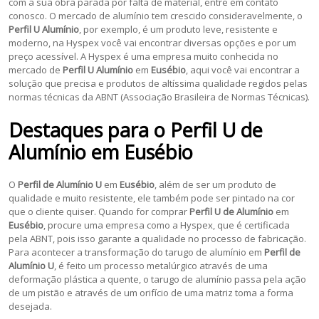
com a sua obra parada por falta de material, entre em contato
conosco. O mercado de alumínio tem crescido consideravelmente, o
Perfil U Alumínio
, por exemplo, é um produto leve, resistente e
moderno, na Hyspex você vai encontrar diversas opções e por um
preço acessível. A Hyspex é uma empresa muito conhecida no
mercado de
Perfil U Alumínio
em
Eusébio
, aqui você vai encontrar a
solução que precisa e produtos de altíssima qualidade regidos pelas
normas técnicas da ABNT (Associação Brasileira de Normas Técnicas).
Destaques para o
Perfil U de
Alumínio
em
Eusébio
O
Perfil de Alumínio U
em
Eusébio
, além de ser um produto de
qualidade e muito resistente, ele também pode ser pintado na cor
que o cliente quiser. Quando for comprar
Perfil U de Alumínio
em
Eusébio
, procure uma empresa como a Hyspex, que é certificada
pela ABNT, pois isso garante a qualidade no processo de fabricação.
Para acontecer a transformação do tarugo de alumínio em
Perfil de
Alumínio U
, é feito um processo metalúrgico através de uma
deformação plástica a quente, o tarugo de alumínio passa pela ação
de um pistão e através de um orifício de uma matriz toma a forma
desejada.