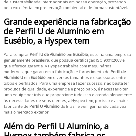
de sustentabilidade internacionais em nossa operação, prezando
pela excelência em preservação ambiental e de forma sustentável.
Grande experiência na fabricação
de
Perfil U de Alumínio
em
Eusébio
, a Hyspex tem
Para comprar
Perfil U de Alumínio
em
Eusébio
, escolha uma empresa
genuinamente brasileira, que possua certificação ISO 9001:2008 e
que ofereça garantia. A Hyspex trabalha com maquinários
modernos, que garantem a fabricação e fornecimento de
Perfil de
Alumínio U
em
Eusébio
em diversos tamanhos e espessuras entre
tubos e perfilados. Para uma empresa fazer sucesso, não basta ter
produtos de qualidade, experiência e preço baixo, é necessário ter
uma equipe por trás que proporcione tudo isso e atenda plenamente
às necessidades de seus clientes, a Hyspex tem, por isso é a maior
fabricante de
Perfil U Alumínio
do Brasil e vem ganhando cada vez
mais o mercado exterior.
Além do
Perfil U Alumínio
, a
Hyspex também fabrica os