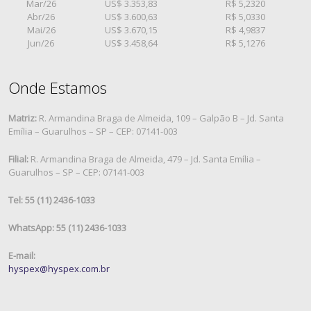
Mar/26
US$ 3.353,83
R$ 5,2320
Abr/26
US$ 3.600,63
R$ 5,0330
Mai/26
US$ 3.670,15
R$ 4,9837
Jun/26
US$ 3.458,64
R$ 5,1276
Onde Estamos
Matriz:
R. Armandina Braga de Almeida, 109 – Galpão B – Jd. Santa
Emília – Guarulhos – SP – CEP: 07141-003
Filial:
R. Armandina Braga de Almeida, 479 – Jd. Santa Emília –
Guarulhos – SP – CEP: 07141-003
Tel: 55 (11) 2436-1033
WhatsApp: 55 (11) 2436-1033
E-mail:
hyspex@hyspex.com.br