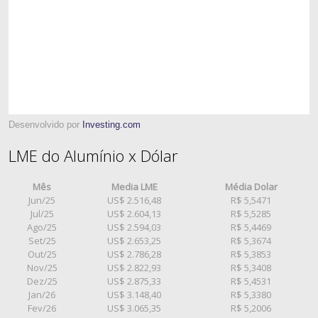
Desenvolvido por
Investing.com
LME do Alumínio x Dólar
Mês
Media LME
Média Dolar
Jun/25
US$ 2.516,48
R$ 5,5471
Jul/25
US$ 2.604,13
R$ 5,5285
Ago/25
US$ 2.594,03
R$ 5,4469
Set/25
US$ 2.653,25
R$ 5,3674
Out/25
US$ 2.786,28
R$ 5,3853
Nov/25
US$ 2.822,93
R$ 5,3408
Dez/25
US$ 2.875,33
R$ 5,4531
Jan/26
US$ 3.148,40
R$ 5,3380
Fev/26
US$ 3.065,35
R$ 5,2006