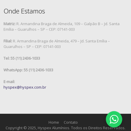
Onde Estamos
Matriz:
R. Armandina Braga de Almeida, 109 – Galpão B – Jd. Santa
Emília – Guarulhos – SP – CEP: 07141-003
Filial:
R. Armandina Braga de Almeida, 479 – Jd. Santa Emília –
Guarulhos – SP – CEP: 07141-003
Tel: 55 (11) 2436-1033
WhatsApp: 55 (11) 2436-1033
E-mail:
hyspex@hyspex.com.br
Home
Contato
Copyright © 2025, Hyspex Alumínios. Todos os Direitos Reservados.