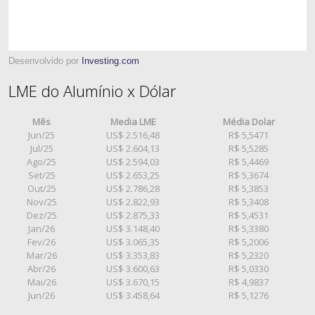
Desenvolvido por
Investing.com
LME do Alumínio x Dólar
Mês
Media LME
Média Dolar
Jun/25
US$ 2.516,48
R$ 5,5471
Jul/25
US$ 2.604,13
R$ 5,5285
Ago/25
US$ 2.594,03
R$ 5,4469
Set/25
US$ 2.653,25
R$ 5,3674
Out/25
US$ 2.786,28
R$ 5,3853
Nov/25
US$ 2.822,93
R$ 5,3408
Dez/25
US$ 2.875,33
R$ 5,4531
Jan/26
US$ 3.148,40
R$ 5,3380
Fev/26
US$ 3.065,35
R$ 5,2006
Mar/26
US$ 3.353,83
R$ 5,2320
Abr/26
US$ 3.600,63
R$ 5,0330
Mai/26
US$ 3.670,15
R$ 4,9837
Jun/26
US$ 3.458,64
R$ 5,1276