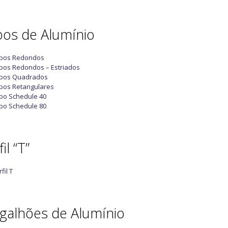
os de Alumínio
bos Redondos
bos Redondos – Estriados
bos Quadrados
bos Retangulares
bo Schedule 40
bo Schedule 80
il “T”
fil T
galhões de Alumínio