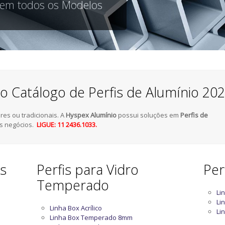
 em todos os Modelos
o Catálogo de Perfis de Alumínio 20
es ou tradicionais. A
Hyspex Alumínio
possui soluções em
Perfis de
s negócios.
LIGUE: 11 2436.1033.
as
Perfis para Vidro
Per
Temperado
Li
Li
Linha Box Acrílico
Li
Linha Box Temperado 8mm