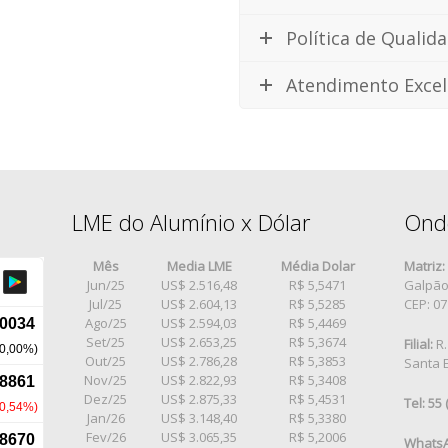
Política de Qualid
Atendimento Excel
LME do Alumínio x Dólar
Ond
Mês
Media LME
Média Dolar
Matriz:
Jun/25
US$ 2.516,48
R$ 5,5471
Galpão 
Jul/25
US$ 2.604,13
R$ 5,5285
CEP: 0
Ago/25
US$ 2.594,03
R$ 5,4469
Set/25
US$ 2.653,25
R$ 5,3674
Filial:
R.
Out/25
US$ 2.786,28
R$ 5,3853
Santa E
Nov/25
US$ 2.822,93
R$ 5,3408
Dez/25
US$ 2.875,33
R$ 5,4531
Tel: 55
Jan/26
US$ 3.148,40
R$ 5,3380
Fev/26
US$ 3.065,35
R$ 5,2006
WhatsA