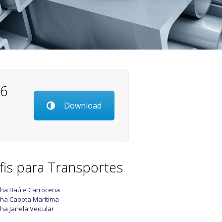
26
Download
fis para Transportes
nha Baú e Carroceria
nha Capota Marítima
nha Janela Veicular