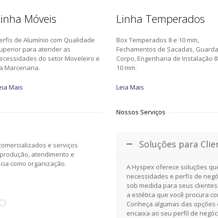
inha Móveis
Linha Temperados
erfis de Alumínio com Qualidade
Box Temperados 8 e 10 mm,
uperior para atender as
Fechamentos de Sacadas, Guard
ecessidades do setor Moveleiro e
Corpo, Engenharia de Instalação 8
a Marcenaria.
10 mm.
eia Mais
Leia Mais
Nossos Serviços
Soluções para Clie
omercializados e serviços
 produção, atendimento e
ncia como organização.
A Hyspex oferece soluções qu
necessidades e perfis de negó
sob medida para seus clientes
a estética que você procura c
Conheça algumas das opções d
encaixa ao seu perfil de negóc