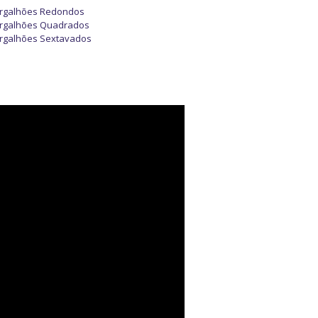
rgalhões Redondos
rgalhões Quadrados
rgalhões Sextavados