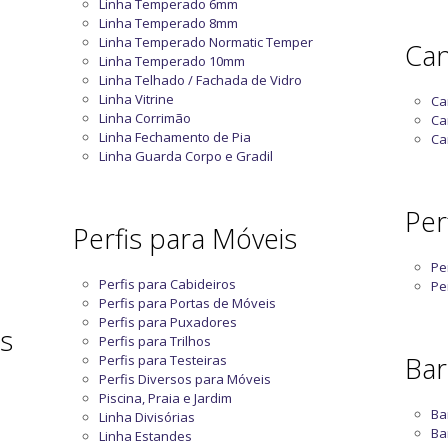
Linha Temperado 6mm
Linha Temperado 8mm
Linha Temperado Normatic Temper
Can
Linha Temperado 10mm
Linha Telhado / Fachada de Vidro
Linha Vitrine
Ca
Linha Corrimão
Ca
Linha Fechamento de Pia
Ca
Linha Guarda Corpo e Gradil
Perf
Perfis para Móveis
Pe
Perfis para Cabideiros
Pe
Perfis para Portas de Móveis
Perfis para Puxadores
as
Perfis para Trilhos
Bar
Perfis para Testeiras
Perfis Diversos para Móveis
Piscina, Praia e Jardim
Ba
Linha Divisórias
Ba
Linha Estandes