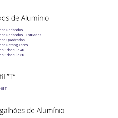
os de Alumínio
bos Redondos
bos Redondos – Estriados
bos Quadrados
bos Retangulares
bo Schedule 40
bo Schedule 80
il “T”
fil T
galhões de Alumínio