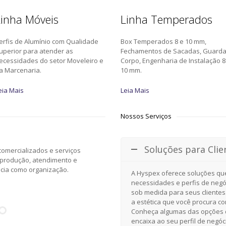
inha Móveis
Linha Temperados
erfis de Alumínio com Qualidade
Box Temperados 8 e 10 mm,
uperior para atender as
Fechamentos de Sacadas, Guard
ecessidades do setor Moveleiro e
Corpo, Engenharia de Instalação 8
a Marcenaria.
10 mm.
eia Mais
Leia Mais
Nossos Serviços
Soluções para Clie
omercializados e serviços
 produção, atendimento e
ncia como organização.
A Hyspex oferece soluções qu
necessidades e perfis de negó
sob medida para seus clientes
a estética que você procura c
Conheça algumas das opções d
encaixa ao seu perfil de negóc