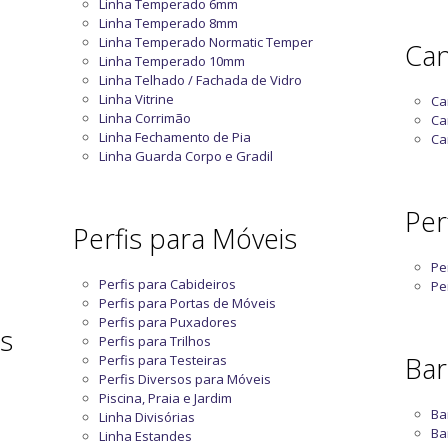
Linha Temperado 6mm
Linha Temperado 8mm
Linha Temperado Normatic Temper
Can
Linha Temperado 10mm
Linha Telhado / Fachada de Vidro
Linha Vitrine
Ca
Linha Corrimão
Ca
Linha Fechamento de Pia
Ca
Linha Guarda Corpo e Gradil
Perf
Perfis para Móveis
Pe
Perfis para Cabideiros
Pe
Perfis para Portas de Móveis
Perfis para Puxadores
as
Perfis para Trilhos
Bar
Perfis para Testeiras
Perfis Diversos para Móveis
Piscina, Praia e Jardim
Ba
Linha Divisórias
Ba
Linha Estandes