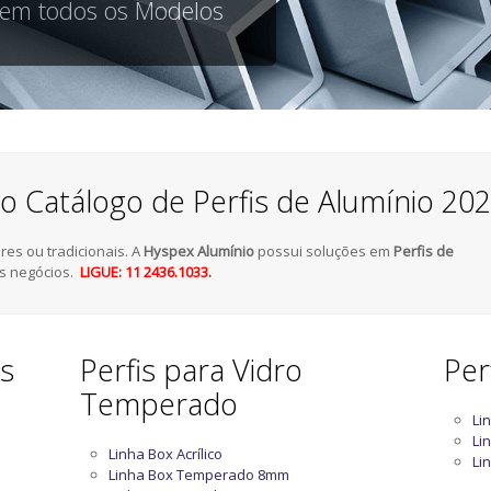
 em todos os Modelos
o Catálogo de Perfis de Alumínio 20
es ou tradicionais. A
Hyspex Alumínio
possui soluções em
Perfis de
s negócios.
LIGUE: 11 2436.1033.
as
Perfis para Vidro
Per
Temperado
Li
Li
Linha Box Acrílico
Li
Linha Box Temperado 8mm