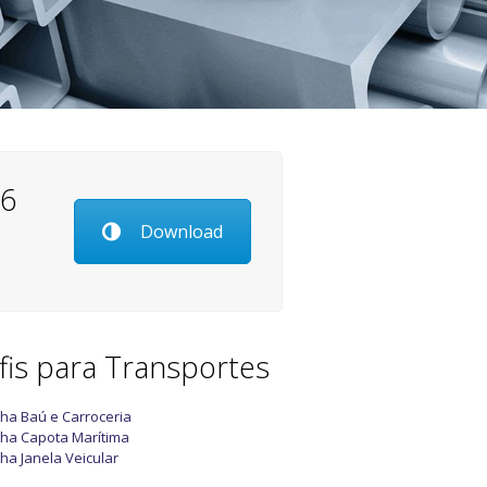
26
Download
fis para Transportes
nha Baú e Carroceria
nha Capota Marítima
nha Janela Veicular