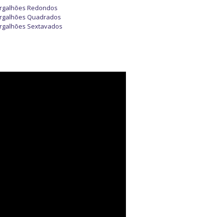
rgalhões Redondos
rgalhões Quadrados
rgalhões Sextavados