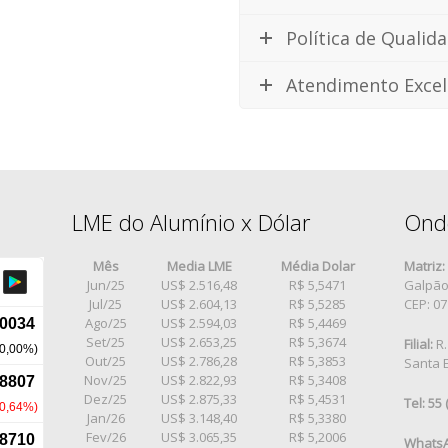
Política de Qualid
Atendimento Excel
LME do Alumínio x Dólar
Ond
Mês
Media LME
Média Dolar
Matriz:
Jun/25
US$ 2.516,48
R$ 5,5471
Galpão 
Jul/25
US$ 2.604,13
R$ 5,5285
CEP: 0
Ago/25
US$ 2.594,03
R$ 5,4469
Set/25
US$ 2.653,25
R$ 5,3674
Filial:
R.
Out/25
US$ 2.786,28
R$ 5,3853
Santa E
Nov/25
US$ 2.822,93
R$ 5,3408
Dez/25
US$ 2.875,33
R$ 5,4531
Tel: 55
Jan/26
US$ 3.148,40
R$ 5,3380
Fev/26
US$ 3.065,35
R$ 5,2006
WhatsA