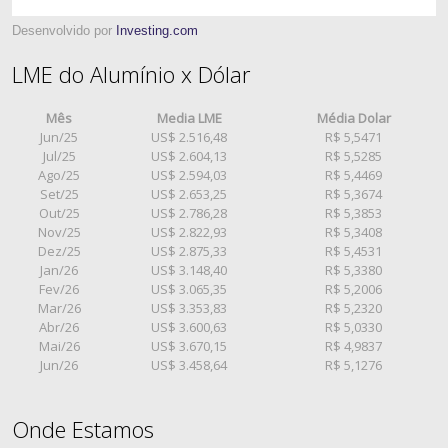
Desenvolvido por
Investing.com
LME do Alumínio x Dólar
Mês
Media LME
Média Dolar
Jun/25
US$ 2.516,48
R$ 5,5471
Jul/25
US$ 2.604,13
R$ 5,5285
Ago/25
US$ 2.594,03
R$ 5,4469
Set/25
US$ 2.653,25
R$ 5,3674
Out/25
US$ 2.786,28
R$ 5,3853
Nov/25
US$ 2.822,93
R$ 5,3408
Dez/25
US$ 2.875,33
R$ 5,4531
Jan/26
US$ 3.148,40
R$ 5,3380
Fev/26
US$ 3.065,35
R$ 5,2006
Mar/26
US$ 3.353,83
R$ 5,2320
Abr/26
US$ 3.600,63
R$ 5,0330
Mai/26
US$ 3.670,15
R$ 4,9837
Jun/26
US$ 3.458,64
R$ 5,1276
Onde Estamos