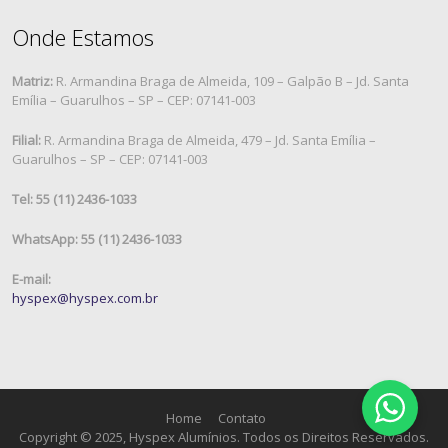
Onde Estamos
Matriz:
R. Armandina Braga de Almeida, 109 – Galpão B – Jd. Santa
Emília – Guarulhos – SP – CEP: 07141-003
Filial:
R. Armandina Braga de Almeida, 479 – Jd. Santa Emília –
Guarulhos – SP – CEP: 07141-003
Tel: 55 (11) 2436-1033
WhatsApp: 55 (11) 2436-1033
E-mail:
hyspex@hyspex.com.br
Home
Contato
Copyright © 2025, Hyspex Alumínios. Todos os Direitos Reservados.