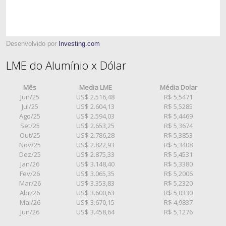
Desenvolvido por
Investing.com
LME do Alumínio x Dólar
Mês
Media LME
Média Dolar
Jun/25
US$ 2.516,48
R$ 5,5471
Jul/25
US$ 2.604,13
R$ 5,5285
Ago/25
US$ 2.594,03
R$ 5,4469
Set/25
US$ 2.653,25
R$ 5,3674
Out/25
US$ 2.786,28
R$ 5,3853
Nov/25
US$ 2.822,93
R$ 5,3408
Dez/25
US$ 2.875,33
R$ 5,4531
Jan/26
US$ 3.148,40
R$ 5,3380
Fev/26
US$ 3.065,35
R$ 5,2006
Mar/26
US$ 3.353,83
R$ 5,2320
Abr/26
US$ 3.600,63
R$ 5,0330
Mai/26
US$ 3.670,15
R$ 4,9837
Jun/26
US$ 3.458,64
R$ 5,1276