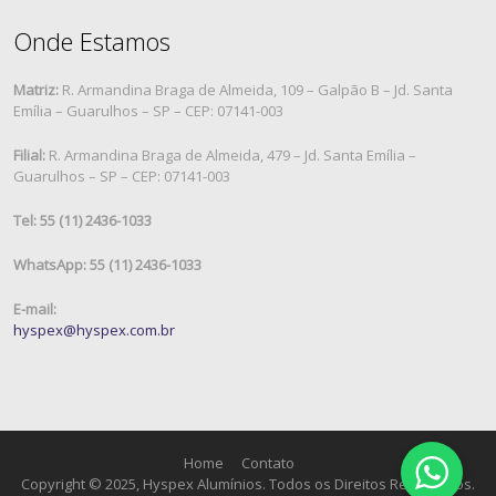
Onde Estamos
Matriz:
R. Armandina Braga de Almeida, 109 – Galpão B – Jd. Santa
Emília – Guarulhos – SP – CEP: 07141-003
Filial:
R. Armandina Braga de Almeida, 479 – Jd. Santa Emília –
Guarulhos – SP – CEP: 07141-003
Tel: 55 (11) 2436-1033
WhatsApp: 55 (11) 2436-1033
E-mail:
hyspex@hyspex.com.br
Home
Contato
Copyright © 2025, Hyspex Alumínios. Todos os Direitos Reservados.