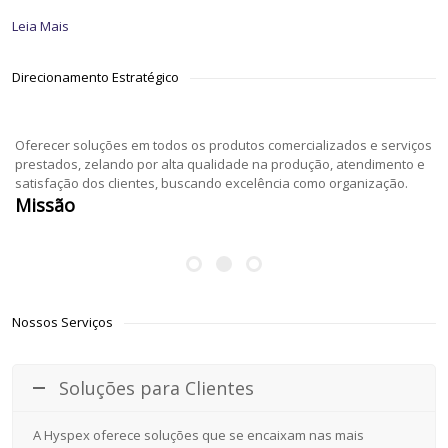
Leia Mais
Direcionamento Estratégico
Oferecer soluções em todos os produtos comercializados e serviços
prestados, zelando por alta qualidade na produção, atendimento e
Ser uma das dez maiores empresas de alumínio no Brasil,
satisfação dos clientes, buscando excelência como organização.
transformando o alumínio primário em tubos e perfis de linha e
Missão
especiais com máxima qualidade nos resultados.
Objetivo
Nossos Serviços
Soluções para Clientes
A Hyspex oferece soluções que se encaixam nas mais