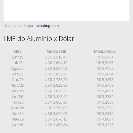
Desenvolvido por
Investing.com
LME do Alumínio x Dólar
Mês
Media LME
Média Dolar
Jun/25
US$ 2.516,48
R$ 5,5471
Jul/25
US$ 2.604,13
R$ 5,5285
Ago/25
US$ 2.594,03
R$ 5,4469
Set/25
US$ 2.653,25
R$ 5,3674
Out/25
US$ 2.786,28
R$ 5,3853
Nov/25
US$ 2.822,93
R$ 5,3408
Dez/25
US$ 2.875,33
R$ 5,4531
Jan/26
US$ 3.148,40
R$ 5,3380
Fev/26
US$ 3.065,35
R$ 5,2006
Mar/26
US$ 3.353,83
R$ 5,2320
Abr/26
US$ 3.600,63
R$ 5,0330
Mai/26
US$ 3.670,15
R$ 4,9837
Jun/26
US$ 3.458,64
R$ 5,1276