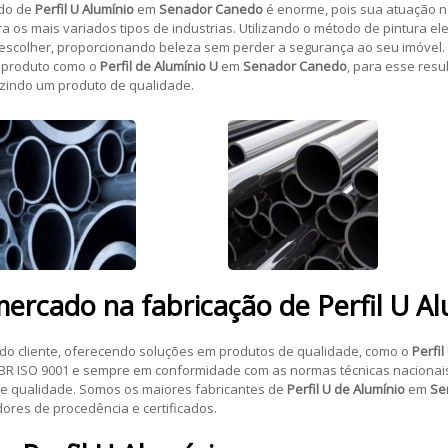
ado de
Perfil U Alumínio
em
Senador Canedo
é enorme, pois sua atuação na
 os mais variados tipos de industrias. Utilizando o método de pintura el
e escolher, proporcionando beleza sem perder a segurança ao seu imóvel.
m produto como o
Perfil de Alumínio U
em
Senador Canedo
, para esse res
zindo um produto de qualidade.
 mercado na fabricação de
Perfil U A
do cliente, oferecendo soluções em produtos de qualidade, como o
Perfil
NBR ISO 9001 e sempre em conformidade com as normas técnicas nacionais
e qualidade. Somos os maiores fabricantes de
Perfil U de Alumínio
em
Se
dores de procedência e certificados.