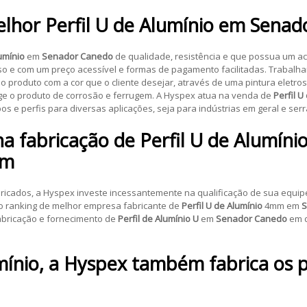
elhor
Perfil U de Alumínio
em
Senad
lumínio
em
Senador Canedo
de qualidade, resistência e que possua um ac
sso e com um preço acessível e formas de pagamento facilitadas. Traba
o produto com a cor que o cliente desejar, através de uma pintura eletro
e o produto de corrosão e ferrugem. A Hyspex atua na venda de
Perfil U
s e perfis para diversas aplicações, seja para indústrias em geral e serr
na fabricação de
Perfil U de Alumíni
em
icados, a Hyspex investe incessantemente na qualificação de sua equipe
o ranking de melhor empresa fabricante de
Perfil U de Alumínio
4mm em
S
bricação e fornecimento de
Perfil de Alumínio U
em
Senador Canedo
em d
mínio
, a Hyspex também fabrica os 