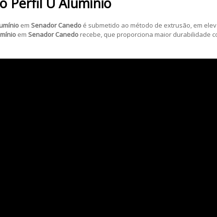
do
Perfil U Alumínio
lumínio
em
Senador Canedo
é submetido ao método de extrusão, em eleva
umínio
em
Senador Canedo
recebe, que proporciona maior durabilidade c