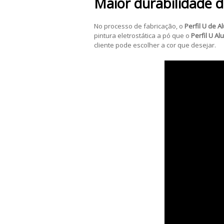
Maior durabilidade 
No processo de fabricação, o
Perfil U de A
pintura eletrostática a pó que o
Perfil U Al
cliente pode escolher a cor que desejar.