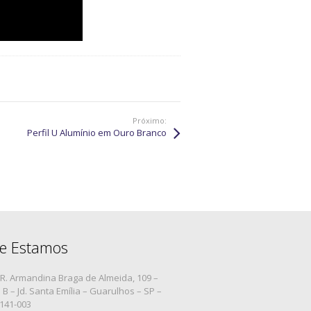
Próximo:
Perfil U Alumínio em Ouro Branco
e Estamos
R. Armandina Braga de Almeida, 109 –
B – Jd. Santa Emília – Guarulhos – SP –
7141-003