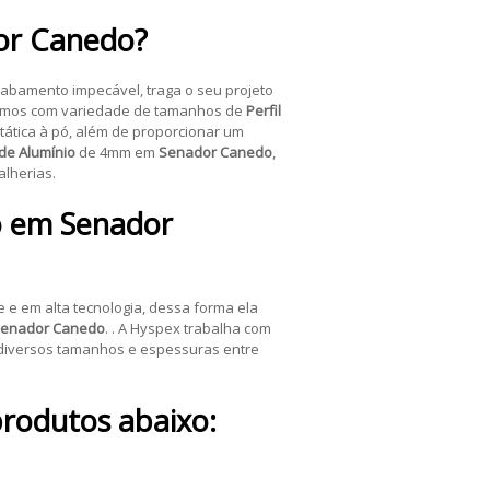
or Canedo
?
abamento impecável, traga o seu projeto
lhamos com variedade de tamanhos de
Perfil
stática à pó, além de proporcionar um
 de Alumínio
de 4mm em
Senador Canedo
,
alherias.
o
em
Senador
 e em alta tecnologia, dessa forma ela
enador Canedo
. . A Hyspex trabalha com
iversos tamanhos e espessuras entre
produtos abaixo: