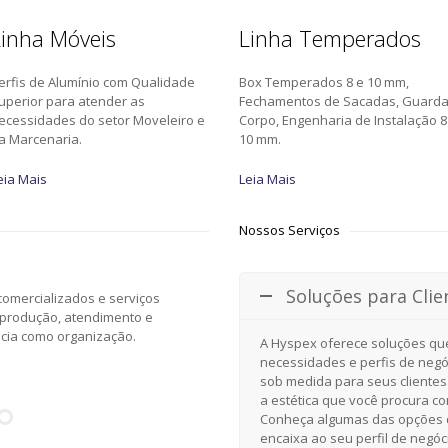
inha Móveis
Linha Temperados
erfis de Alumínio com Qualidade
Box Temperados 8 e 10 mm,
uperior para atender as
Fechamentos de Sacadas, Guard
ecessidades do setor Moveleiro e
Corpo, Engenharia de Instalação 8
a Marcenaria.
10 mm.
eia Mais
Leia Mais
Nossos Serviços
Soluções para Clie
omercializados e serviços
 produção, atendimento e
ncia como organização.
A Hyspex oferece soluções qu
necessidades e perfis de negó
sob medida para seus clientes
a estética que você procura c
Conheça algumas das opções d
encaixa ao seu perfil de negóc