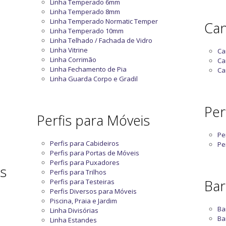
Linha Temperado 6mm
Linha Temperado 8mm
Linha Temperado Normatic Temper
Can
Linha Temperado 10mm
Linha Telhado / Fachada de Vidro
Linha Vitrine
Ca
Linha Corrimão
Ca
Linha Fechamento de Pia
Ca
Linha Guarda Corpo e Gradil
Perf
Perfis para Móveis
Pe
Perfis para Cabideiros
Pe
Perfis para Portas de Móveis
Perfis para Puxadores
as
Perfis para Trilhos
Bar
Perfis para Testeiras
Perfis Diversos para Móveis
Piscina, Praia e Jardim
Ba
Linha Divisórias
Ba
Linha Estandes