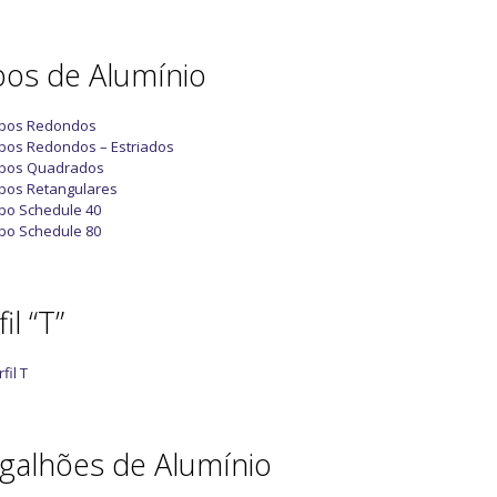
os de Alumínio
bos Redondos
bos Redondos – Estriados
bos Quadrados
bos Retangulares
bo Schedule 40
bo Schedule 80
il “T”
fil T
galhões de Alumínio