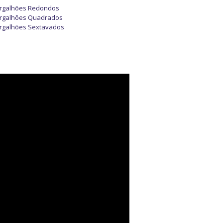
rgalhões Redondos
rgalhões Quadrados
rgalhões Sextavados