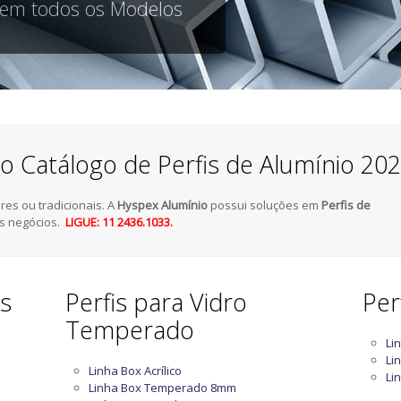
 em todos os Modelos
o Catálogo de Perfis de Alumínio 20
es ou tradicionais. A
Hyspex Alumínio
possui soluções em
Perfis de
s negócios.
LIGUE: 11 2436.1033.
as
Perfis para Vidro
Per
Temperado
Li
Li
Linha Box Acrílico
Li
Linha Box Temperado 8mm