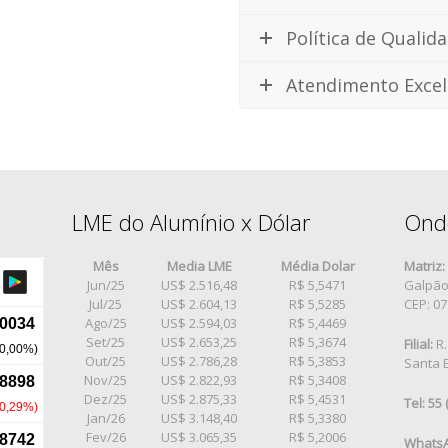
Política de Qualid
Atendimento Excel
LME do Alumínio x Dólar
Ond
Mês
Media LME
Média Dolar
Matriz:
Jun/25
US$ 2.516,48
R$ 5,5471
Galpão 
Jul/25
US$ 2.604,13
R$ 5,5285
CEP: 0
Ago/25
US$ 2.594,03
R$ 5,4469
Set/25
US$ 2.653,25
R$ 5,3674
Filial:
R.
Out/25
US$ 2.786,28
R$ 5,3853
Santa E
Nov/25
US$ 2.822,93
R$ 5,3408
Dez/25
US$ 2.875,33
R$ 5,4531
Tel: 55
Jan/26
US$ 3.148,40
R$ 5,3380
Fev/26
US$ 3.065,35
R$ 5,2006
WhatsA