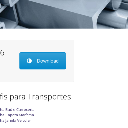
26
Download
fis para Transportes
nha Baú e Carroceria
nha Capota Marítima
nha Janela Veicular