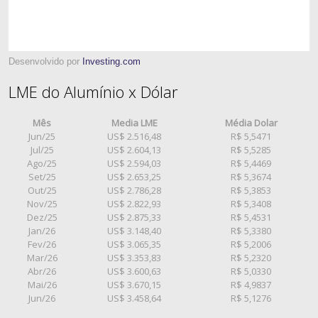
Desenvolvido por
Investing.com
LME do Alumínio x Dólar
Mês
Media LME
Média Dolar
Jun/25
US$ 2.516,48
R$ 5,5471
Jul/25
US$ 2.604,13
R$ 5,5285
Ago/25
US$ 2.594,03
R$ 5,4469
Set/25
US$ 2.653,25
R$ 5,3674
Out/25
US$ 2.786,28
R$ 5,3853
Nov/25
US$ 2.822,93
R$ 5,3408
Dez/25
US$ 2.875,33
R$ 5,4531
Jan/26
US$ 3.148,40
R$ 5,3380
Fev/26
US$ 3.065,35
R$ 5,2006
Mar/26
US$ 3.353,83
R$ 5,2320
Abr/26
US$ 3.600,63
R$ 5,0330
Mai/26
US$ 3.670,15
R$ 4,9837
Jun/26
US$ 3.458,64
R$ 5,1276