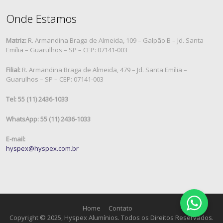
Onde Estamos
Matriz:
R. Armandina Braga de Almeida, 109 – Galpão B – Jd. Santa
Emília – Guarulhos – SP – CEP: 07141-003
Filial:
R. Armandina Braga de Almeida, 479 – Jd. Santa Emília –
Guarulhos – SP – CEP: 07141-003
Tel: 55 (11) 2436-1033
WhatsApp: 55 (11) 2436-1033
E-mail:
hyspex@hyspex.com.br
Home
Contato
Copyright © 2025, Hyspex Alumínios. Todos os Direitos Reservados.