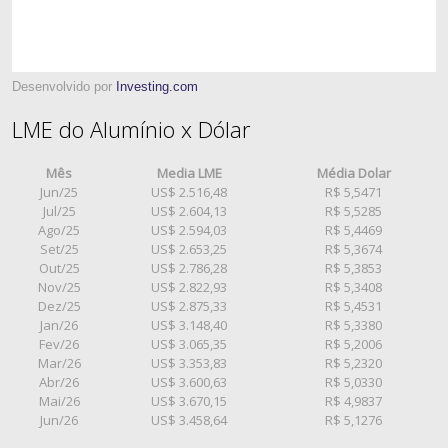
Desenvolvido por
Investing.com
LME do Alumínio x Dólar
Mês
Media LME
Média Dolar
Jun/25
US$ 2.516,48
R$ 5,5471
Jul/25
US$ 2.604,13
R$ 5,5285
Ago/25
US$ 2.594,03
R$ 5,4469
Set/25
US$ 2.653,25
R$ 5,3674
Out/25
US$ 2.786,28
R$ 5,3853
Nov/25
US$ 2.822,93
R$ 5,3408
Dez/25
US$ 2.875,33
R$ 5,4531
Jan/26
US$ 3.148,40
R$ 5,3380
Fev/26
US$ 3.065,35
R$ 5,2006
Mar/26
US$ 3.353,83
R$ 5,2320
Abr/26
US$ 3.600,63
R$ 5,0330
Mai/26
US$ 3.670,15
R$ 4,9837
Jun/26
US$ 3.458,64
R$ 5,1276