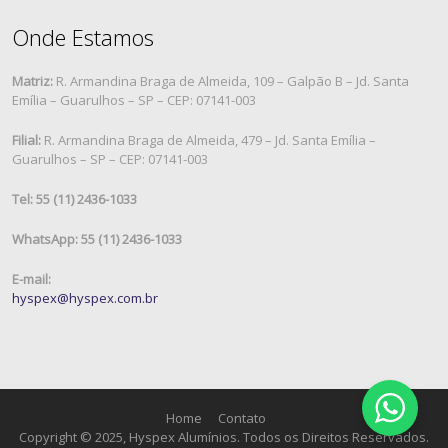
Onde Estamos
Matriz:
R. Armandina Braga de Almeida, 109 – Galpão B – Jd. Santa
Emília – Guarulhos – SP – CEP: 07141-003
Filial:
R. Armandina Braga de Almeida, 479 – Jd. Santa Emília –
Guarulhos – SP – CEP: 07141-003
Tel: 55 (11) 2436-1033
WhatsApp: 55 (11) 2436-1033
E-mail:
hyspex@hyspex.com.br
Home
Contato
Copyright © 2025, Hyspex Alumínios. Todos os Direitos Reservados.