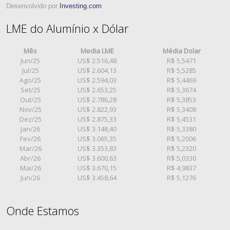
Desenvolvido por
Investing.com
LME do Alumínio x Dólar
Mês
Media LME
Média Dolar
Jun/25
US$ 2.516,48
R$ 5,5471
Jul/25
US$ 2.604,13
R$ 5,5285
Ago/25
US$ 2.594,03
R$ 5,4469
Set/25
US$ 2.653,25
R$ 5,3674
Out/25
US$ 2.786,28
R$ 5,3853
Nov/25
US$ 2.822,93
R$ 5,3408
Dez/25
US$ 2.875,33
R$ 5,4531
Jan/26
US$ 3.148,40
R$ 5,3380
Fev/26
US$ 3.065,35
R$ 5,2006
Mar/26
US$ 3.353,83
R$ 5,2320
Abr/26
US$ 3.600,63
R$ 5,0330
Mai/26
US$ 3.670,15
R$ 4,9837
Jun/26
US$ 3.458,64
R$ 5,1276
Onde Estamos