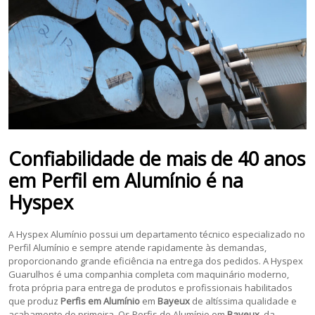
Confiabilidade de mais de 40 anos
em
Perfil em Alumínio
é na
Hyspex
A Hyspex Alumínio possui um departamento técnico especializado no
Perfil Alumínio e sempre atende rapidamente às demandas,
proporcionando grande eficiência na entrega dos pedidos. A Hyspex
Guarulhos é uma companhia completa com maquinário moderno,
frota própria para entrega de produtos e profissionais habilitados
que produz
Perfis em Alumínio
em
Bayeux
de altíssima qualidade e
acabamento de primeira. Os Perfis de Alumínio em
Bayeux
, da