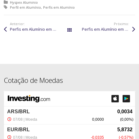
Posted in:
Hyspex Aluminio
Tagged with:
Perfil em Alumínio
Perfis em Alumínio
Anterior:
Próximo:
Perfis em Alumínio em Jaguariaíva
Perfis em Alumínio em Itaqui
Páginas
Cotação de Moedas