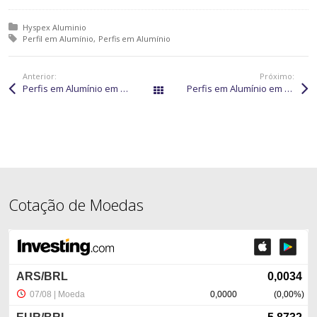
Posted in:
Hyspex Aluminio
Tagged with:
Perfil em Alumínio
Perfis em Alumínio
Anterior:
Próximo:
Perfis em Alumínio em Primavera do Leste
Perfis em Alumínio em Nova Odessa
Páginas
Cotação de Moedas