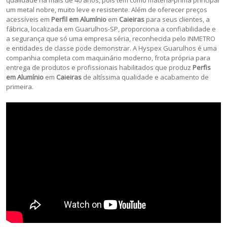
qualidade há mais de 40 anos, pois tem como matéria-prima principal
um metal nobre, muito leve e resistente. Além de oferecer preços
acessíveis em
Perfil em Alumínio
em
Caieiras
para seus clientes, a
fábrica, localizada em Guarulhos-SP, proporciona a confiabilidade e
a segurança que só uma empresa séria, reconhecida pelo INMETRO
e entidades de classe pode demonstrar. A Hyspex Guarulhos é uma
companhia completa com maquinário moderno, frota própria para
entrega de produtos e profissionais habilitados que produz
Perfis
em Alumínio
em
Caieiras
de altíssima qualidade e acabamento de
primeira.