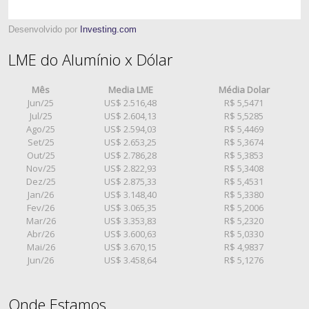
Desenvolvido por
Investing.com
LME do Alumínio x Dólar
Mês
Media LME
Média Dolar
Jun/25
US$ 2.516,48
R$ 5,5471
Jul/25
US$ 2.604,13
R$ 5,5285
Ago/25
US$ 2.594,03
R$ 5,4469
Set/25
US$ 2.653,25
R$ 5,3674
Out/25
US$ 2.786,28
R$ 5,3853
Nov/25
US$ 2.822,93
R$ 5,3408
Dez/25
US$ 2.875,33
R$ 5,4531
Jan/26
US$ 3.148,40
R$ 5,3380
Fev/26
US$ 3.065,35
R$ 5,2006
Mar/26
US$ 3.353,83
R$ 5,2320
Abr/26
US$ 3.600,63
R$ 5,0330
Mai/26
US$ 3.670,15
R$ 4,9837
Jun/26
US$ 3.458,64
R$ 5,1276
Onde Estamos