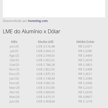
Desenvolvido por
Investing.com
LME do Alumínio x Dólar
Mês
Media LME
Média Dolar
Jun/25
US$ 2.516,48
R$ 5,5471
Jul/25
US$ 2.604,13
R$ 5,5285
Ago/25
US$ 2.594,03
R$ 5,4469
Set/25
US$ 2.653,25
R$ 5,3674
Out/25
US$ 2.786,28
R$ 5,3853
Nov/25
US$ 2.822,93
R$ 5,3408
Dez/25
US$ 2.875,33
R$ 5,4531
Jan/26
US$ 3.148,40
R$ 5,3380
Fev/26
US$ 3.065,35
R$ 5,2006
Mar/26
US$ 3.353,83
R$ 5,2320
Abr/26
US$ 3.600,63
R$ 5,0330
Mai/26
US$ 3.670,15
R$ 4,9837
Jun/26
US$ 3.458,64
R$ 5,1276