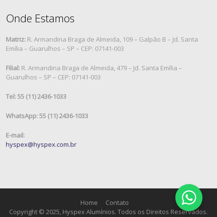
Onde Estamos
Matriz:
R. Armandina Braga de Almeida, 109 – Galpão B – Jd. Santa
Emília – Guarulhos – SP – CEP: 07141-003
Filial:
R. Armandina Braga de Almeida, 479 – Jd. Santa Emília –
Guarulhos – SP – CEP: 07141-003
Tel: 55 (11) 2436-1033
WhatsApp: 55 (11) 2436-1033
E-mail:
hyspex@hyspex.com.br
Home
Contato
Copyright © 2025, Hyspex Alumínios. Todos os Direitos Reservados.