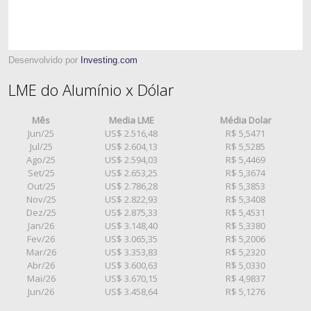
Desenvolvido por
Investing.com
LME do Alumínio x Dólar
Mês
Media LME
Média Dolar
Jun/25
US$ 2.516,48
R$ 5,5471
Jul/25
US$ 2.604,13
R$ 5,5285
Ago/25
US$ 2.594,03
R$ 5,4469
Set/25
US$ 2.653,25
R$ 5,3674
Out/25
US$ 2.786,28
R$ 5,3853
Nov/25
US$ 2.822,93
R$ 5,3408
Dez/25
US$ 2.875,33
R$ 5,4531
Jan/26
US$ 3.148,40
R$ 5,3380
Fev/26
US$ 3.065,35
R$ 5,2006
Mar/26
US$ 3.353,83
R$ 5,2320
Abr/26
US$ 3.600,63
R$ 5,0330
Mai/26
US$ 3.670,15
R$ 4,9837
Jun/26
US$ 3.458,64
R$ 5,1276