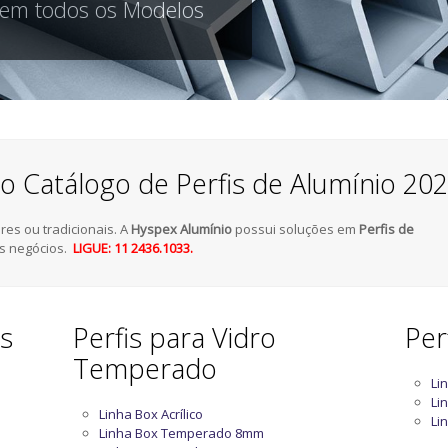
 em todos os Modelos
o Catálogo de Perfis de Alumínio 20
es ou tradicionais. A
Hyspex Alumínio
possui soluções em
Perfis de
s negócios.
LIGUE: 11 2436.1033.
as
Perfis para Vidro
Per
Temperado
Li
Li
Linha Box Acrílico
Li
Linha Box Temperado 8mm