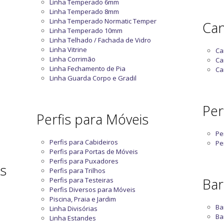
Linha Temperado 6mm
Linha Temperado 8mm
Linha Temperado Normatic Temper
Can
Linha Temperado 10mm
Linha Telhado / Fachada de Vidro
Linha Vitrine
Ca
Linha Corrimão
Ca
Linha Fechamento de Pia
Ca
Linha Guarda Corpo e Gradil
Perf
Perfis para Móveis
Pe
Perfis para Cabideiros
Pe
Perfis para Portas de Móveis
Perfis para Puxadores
as
Perfis para Trilhos
Bar
Perfis para Testeiras
Perfis Diversos para Móveis
Piscina, Praia e Jardim
Ba
Linha Divisórias
Ba
Linha Estandes