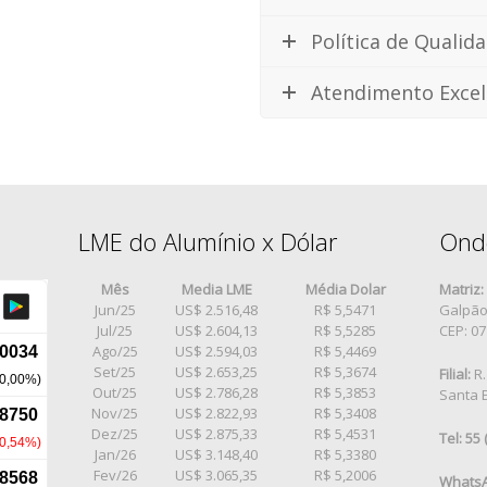
Política de Qualid
Atendimento Excel
LME do Alumínio x Dólar
Ond
Mês
Media LME
Média Dolar
Matriz:
Jun/25
US$ 2.516,48
R$ 5,5471
Galpão 
Jul/25
US$ 2.604,13
R$ 5,5285
CEP: 0
Ago/25
US$ 2.594,03
R$ 5,4469
Set/25
US$ 2.653,25
R$ 5,3674
Filial:
R.
Out/25
US$ 2.786,28
R$ 5,3853
Santa E
Nov/25
US$ 2.822,93
R$ 5,3408
Dez/25
US$ 2.875,33
R$ 5,4531
Tel: 55
Jan/26
US$ 3.148,40
R$ 5,3380
Fev/26
US$ 3.065,35
R$ 5,2006
WhatsA