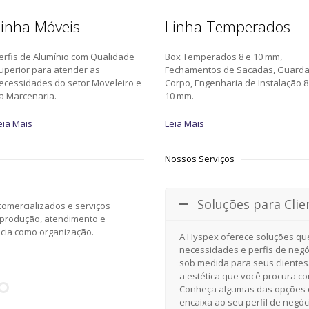
inha Móveis
Linha Temperados
erfis de Alumínio com Qualidade
Box Temperados 8 e 10 mm,
uperior para atender as
Fechamentos de Sacadas, Guard
ecessidades do setor Moveleiro e
Corpo, Engenharia de Instalação 8
a Marcenaria.
10 mm.
eia Mais
Leia Mais
Nossos Serviços
Soluções para Clie
omercializados e serviços
 produção, atendimento e
ncia como organização.
A Hyspex oferece soluções qu
necessidades e perfis de negó
sob medida para seus clientes
a estética que você procura c
Conheça algumas das opções d
encaixa ao seu perfil de negóc