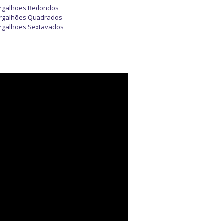
rgalhões Redondos
rgalhões Quadrados
rgalhões Sextavados