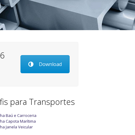
26
Download
fis para Transportes
nha Baú e Carroceria
nha Capota Marítima
nha Janela Veicular