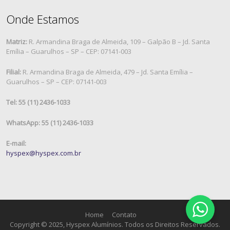
Onde Estamos
Matriz:
R. Armandina Braga de Almeida, 109 – Galpão B – Jd. Santa
Emília – Guarulhos – SP – CEP: 07141-003
Filial:
R. Armandina Braga de Almeida, 479 – Jd. Santa Emília –
Guarulhos – SP – CEP: 07141-003
Tel: 55 (11) 2436-1033
WhatsApp: 55 (11) 2436-1033
E-mail:
hyspex@hyspex.com.br
Home
Contato
Copyright © 2025, Hyspex Alumínios. Todos os Direitos Reservados.