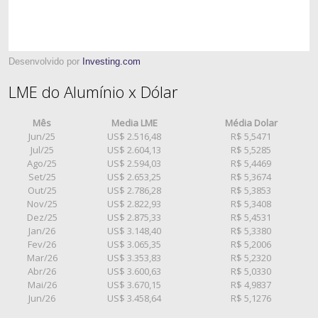
Desenvolvido por
Investing.com
LME do Alumínio x Dólar
Mês
Media LME
Média Dolar
Jun/25
US$ 2.516,48
R$ 5,5471
Jul/25
US$ 2.604,13
R$ 5,5285
Ago/25
US$ 2.594,03
R$ 5,4469
Set/25
US$ 2.653,25
R$ 5,3674
Out/25
US$ 2.786,28
R$ 5,3853
Nov/25
US$ 2.822,93
R$ 5,3408
Dez/25
US$ 2.875,33
R$ 5,4531
Jan/26
US$ 3.148,40
R$ 5,3380
Fev/26
US$ 3.065,35
R$ 5,2006
Mar/26
US$ 3.353,83
R$ 5,2320
Abr/26
US$ 3.600,63
R$ 5,0330
Mai/26
US$ 3.670,15
R$ 4,9837
Jun/26
US$ 3.458,64
R$ 5,1276