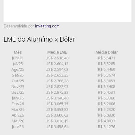
Desenvolvido por
Investing.com
LME do Alumínio x Dólar
Mês
Media LME
Média Dolar
Jun/25
US$ 2.516,48
R$ 5,5471
Jul/25
US$ 2.604,13
R$ 5,5285
Ago/25
US$ 2.594,03
R$ 5,4469
Set/25
US$ 2.653,25
R$ 5,3674
Out/25
US$ 2.786,28
R$ 5,3853
Nov/25
US$ 2.822,93
R$ 5,3408
Dez/25
US$ 2.875,33
R$ 5,4531
Jan/26
US$ 3.148,40
R$ 5,3380
Fev/26
US$ 3.065,35
R$ 5,2006
Mar/26
US$ 3.353,83
R$ 5,2320
Abr/26
US$ 3.600,63
R$ 5,0330
Mai/26
US$ 3.670,15
R$ 4,9837
Jun/26
US$ 3.458,64
R$ 5,1276