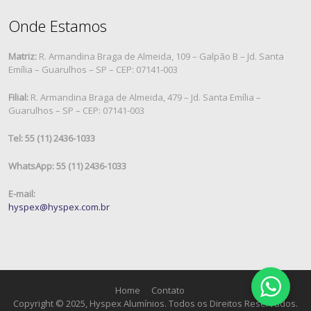
Onde Estamos
Matriz:
R. Armandina Braga de Almeida, 109 – Galpão B – Jd. Santa
Emília – Guarulhos – SP – CEP: 07141-003
Filial:
R. Armandina Braga de Almeida, 479 – Jd. Santa Emília –
Guarulhos – SP – CEP: 07141-003
Tel: 55 (11) 2436-1033
WhatsApp: 55 (11) 2436-1033
E-mail:
hyspex@hyspex.com.br
Home
Contato
Copyright © 2025, Hyspex Alumínios. Todos os Direitos Reservados.