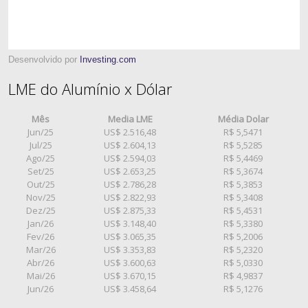
Desenvolvido por
Investing.com
LME do Alumínio x Dólar
Mês
Media LME
Média Dolar
Jun/25
US$ 2.516,48
R$ 5,5471
Jul/25
US$ 2.604,13
R$ 5,5285
Ago/25
US$ 2.594,03
R$ 5,4469
Set/25
US$ 2.653,25
R$ 5,3674
Out/25
US$ 2.786,28
R$ 5,3853
Nov/25
US$ 2.822,93
R$ 5,3408
Dez/25
US$ 2.875,33
R$ 5,4531
Jan/26
US$ 3.148,40
R$ 5,3380
Fev/26
US$ 3.065,35
R$ 5,2006
Mar/26
US$ 3.353,83
R$ 5,2320
Abr/26
US$ 3.600,63
R$ 5,0330
Mai/26
US$ 3.670,15
R$ 4,9837
Jun/26
US$ 3.458,64
R$ 5,1276