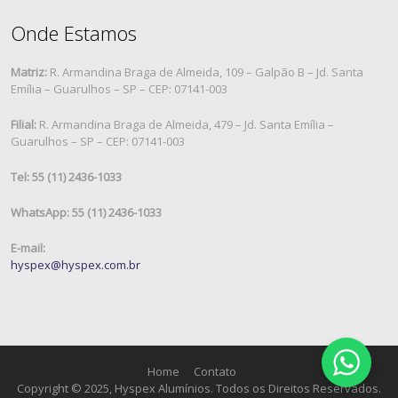
Onde Estamos
Matriz:
R. Armandina Braga de Almeida, 109 – Galpão B – Jd. Santa
Emília – Guarulhos – SP – CEP: 07141-003
Filial:
R. Armandina Braga de Almeida, 479 – Jd. Santa Emília –
Guarulhos – SP – CEP: 07141-003
Tel: 55 (11) 2436-1033
WhatsApp: 55 (11) 2436-1033
E-mail:
hyspex@hyspex.com.br
Home
Contato
Copyright © 2025, Hyspex Alumínios. Todos os Direitos Reservados.