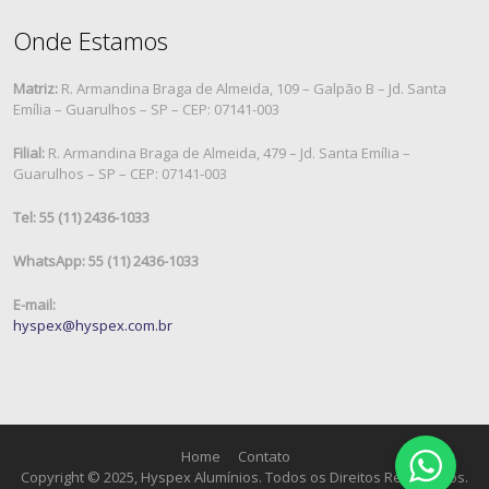
Onde Estamos
Matriz:
R. Armandina Braga de Almeida, 109 – Galpão B – Jd. Santa
Emília – Guarulhos – SP – CEP: 07141-003
Filial:
R. Armandina Braga de Almeida, 479 – Jd. Santa Emília –
Guarulhos – SP – CEP: 07141-003
Tel: 55 (11) 2436-1033
WhatsApp: 55 (11) 2436-1033
E-mail:
hyspex@hyspex.com.br
Home
Contato
Copyright © 2025, Hyspex Alumínios. Todos os Direitos Reservados.