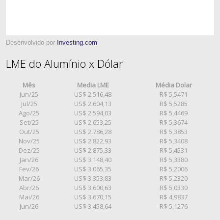
Desenvolvido por
Investing.com
LME do Alumínio x Dólar
Mês
Media LME
Média Dolar
Jun/25
US$ 2.516,48
R$ 5,5471
Jul/25
US$ 2.604,13
R$ 5,5285
Ago/25
US$ 2.594,03
R$ 5,4469
Set/25
US$ 2.653,25
R$ 5,3674
Out/25
US$ 2.786,28
R$ 5,3853
Nov/25
US$ 2.822,93
R$ 5,3408
Dez/25
US$ 2.875,33
R$ 5,4531
Jan/26
US$ 3.148,40
R$ 5,3380
Fev/26
US$ 3.065,35
R$ 5,2006
Mar/26
US$ 3.353,83
R$ 5,2320
Abr/26
US$ 3.600,63
R$ 5,0330
Mai/26
US$ 3.670,15
R$ 4,9837
Jun/26
US$ 3.458,64
R$ 5,1276