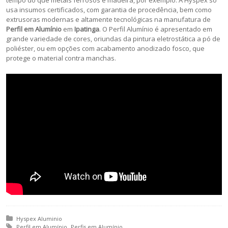
tempo do que metais ferrosos e madeira, por exemplo. A Hyspex só
usa insumos certificados, com garantia de procedência, bem como
extrusoras modernas e altamente tecnológicas na manufatura de
Perfil em Alumínio
em
Ipatinga
. O Perfil Alumínio é apresentado em
grande variedade de cores, oriundas da pintura eletrostática a pó de
poliéster, ou em opções com acabamento anodizado fosco, que
protege o material contra manchas.
Posted in:
Hyspex Aluminio
Tagged with:
Perfil em Alumínio
Perfis em Alumínio