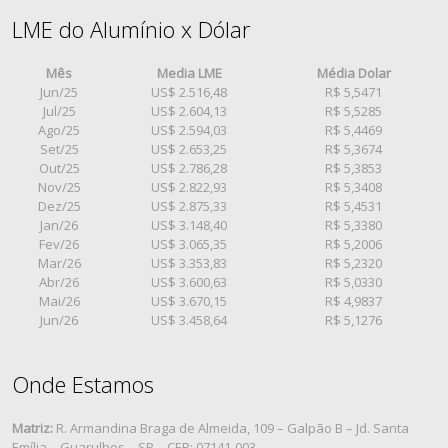
LME do Alumínio x Dólar
Mês
Media LME
Média Dolar
Jun/25
US$ 2.516,48
R$ 5,5471
Jul/25
US$ 2.604,13
R$ 5,5285
Ago/25
US$ 2.594,03
R$ 5,4469
Set/25
US$ 2.653,25
R$ 5,3674
Out/25
US$ 2.786,28
R$ 5,3853
Nov/25
US$ 2.822,93
R$ 5,3408
Dez/25
US$ 2.875,33
R$ 5,4531
Jan/26
US$ 3.148,40
R$ 5,3380
Fev/26
US$ 3.065,35
R$ 5,2006
Mar/26
US$ 3.353,83
R$ 5,2320
Abr/26
US$ 3.600,63
R$ 5,0330
Mai/26
US$ 3.670,15
R$ 4,9837
Jun/26
US$ 3.458,64
R$ 5,1276
Onde Estamos
Matriz:
R. Armandina Braga de Almeida, 109 – Galpão B – Jd. Santa
Emília – Guarulhos – SP – CEP: 07141-003