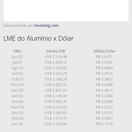
Desenvolvido por
Investing.com
LME do Alumínio x Dólar
Mês
Media LME
Média Dolar
Jun/25
US$ 2.516,48
R$ 5,5471
Jul/25
US$ 2.604,13
R$ 5,5285
Ago/25
US$ 2.594,03
R$ 5,4469
Set/25
US$ 2.653,25
R$ 5,3674
Out/25
US$ 2.786,28
R$ 5,3853
Nov/25
US$ 2.822,93
R$ 5,3408
Dez/25
US$ 2.875,33
R$ 5,4531
Jan/26
US$ 3.148,40
R$ 5,3380
Fev/26
US$ 3.065,35
R$ 5,2006
Mar/26
US$ 3.353,83
R$ 5,2320
Abr/26
US$ 3.600,63
R$ 5,0330
Mai/26
US$ 3.670,15
R$ 4,9837
Jun/26
US$ 3.458,64
R$ 5,1276