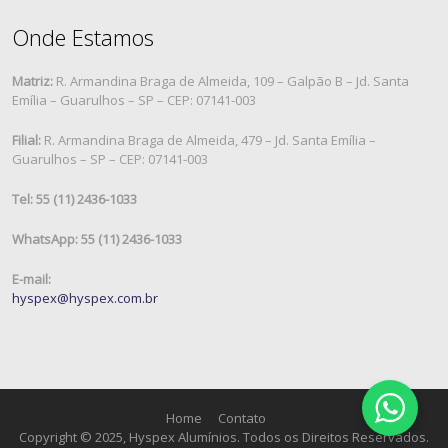
Onde Estamos
Matriz:
R. Armandina Braga de Almeida, 109 – Galpão B – Jd. Santa
Emília – Guarulhos – SP – CEP: 07141-003
Filial:
R. Armandina Braga de Almeida, 479 – Jd. Santa Emília –
Guarulhos – SP – CEP: 07141-003
Tel: 55 (11) 2436-1033
WhatsApp: 55 (11) 2436-1033
E-mail:
hyspex@hyspex.com.br
Home
Contato
Copyright © 2025, Hyspex Alumínios. Todos os Direitos Reservados.