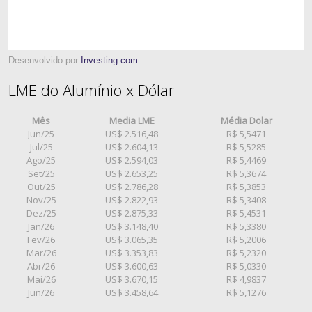
Desenvolvido por
Investing.com
LME do Alumínio x Dólar
Mês
Media LME
Média Dolar
Jun/25
US$ 2.516,48
R$ 5,5471
Jul/25
US$ 2.604,13
R$ 5,5285
Ago/25
US$ 2.594,03
R$ 5,4469
Set/25
US$ 2.653,25
R$ 5,3674
Out/25
US$ 2.786,28
R$ 5,3853
Nov/25
US$ 2.822,93
R$ 5,3408
Dez/25
US$ 2.875,33
R$ 5,4531
Jan/26
US$ 3.148,40
R$ 5,3380
Fev/26
US$ 3.065,35
R$ 5,2006
Mar/26
US$ 3.353,83
R$ 5,2320
Abr/26
US$ 3.600,63
R$ 5,0330
Mai/26
US$ 3.670,15
R$ 4,9837
Jun/26
US$ 3.458,64
R$ 5,1276